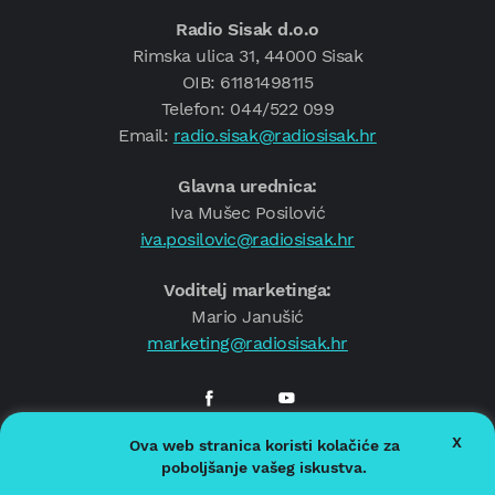
Radio Sisak d.o.o
Rimska ulica 31, 44000 Sisak
OIB: 61181498115
Telefon: 044/522 099
Email:
radio.sisak@radiosisak.hr
Glavna urednica:
Iva Mušec Posilović
iva.posilovic@radiosisak.hr
Voditelj marketinga:
Mario Janušić
marketing@radiosisak.hr
X
Ova web stranica koristi kolačiće za
© 2026.
Radio Sisak
poboljšanje vašeg iskustva.
Politika privatnosti