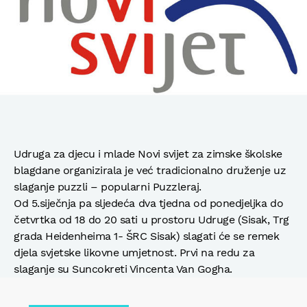
Udruga za djecu i mlade Novi svijet za zimske školske
blagdane organizirala je već tradicionalno druženje uz
slaganje puzzli – popularni Puzzleraj.
Od 5.siječnja pa sljedeća dva tjedna od ponedjeljka do
četvrtka od 18 do 20 sati u prostoru Udruge (Sisak, Trg
grada Heidenheima 1- ŠRC Sisak) slagati će se remek
djela svjetske likovne umjetnost. Prvi na redu za
slaganje su Suncokreti Vincenta Van Gogha.