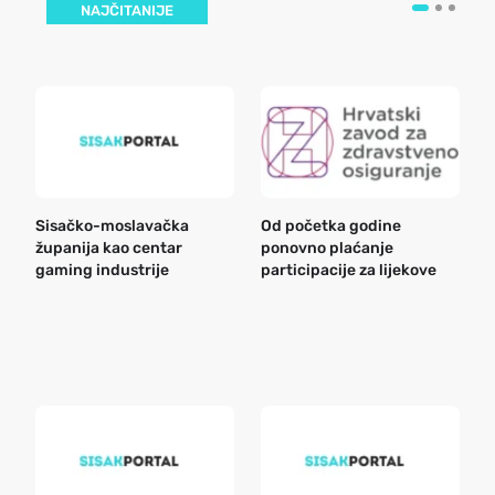
NAJČITANIJE
Sisačko-moslavačka
Od početka godine
B
županija kao centar
ponovno plaćanje
n
gaming industrije
participacije za lijekove
a
o
r
e
k