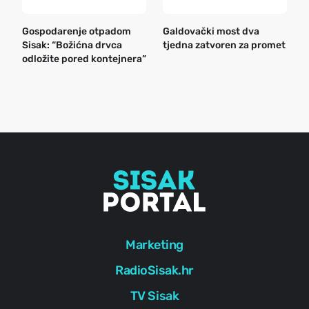
Gospodarenje otpadom
Galdovački most dva
B
Sisak: “Božićna drvca
tjedna zatvoren za promet
n
odložite pored kontejnera”
a
o
r
e
g
Marketing
RadioSisak.hr
TV Sisak