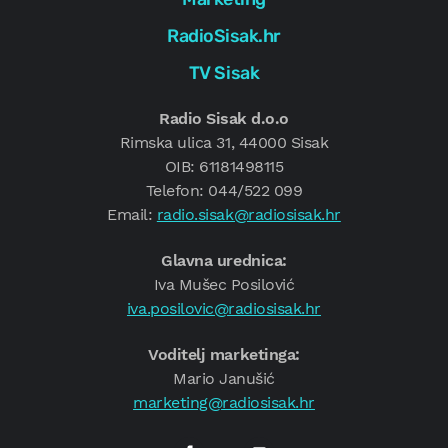
RadioSisak.hr
TV Sisak
Radio Sisak d.o.o
Rimska ulica 31, 44000 Sisak
OIB: 61181498115
Telefon: 044/522 099
Email:
radio.sisak@radiosisak.hr
Glavna urednica:
Iva Mušec Posilović
iva.posilovic@radiosisak.hr
Voditelj marketinga:
Mario Janušić
marketing@radiosisak.hr