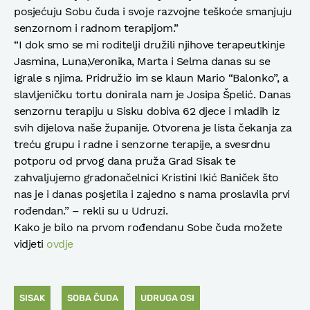
posjećuju Sobu čuda i svoje razvojne teškoće smanjuju
senzornom i radnom terapijom.”
“I dok smo se mi roditelji družili njihove terapeutkinje
Jasmina, Luna,Veronika, Marta i Selma danas su se
igrale s njima. Pridružio im se klaun Mario “Balonko”, a
slavljeničku tortu donirala nam je Josipa Špelić. Danas
senzornu terapiju u Sisku dobiva 62 djece i mladih iz
svih dijelova naše županije. Otvorena je lista čekanja za
treću grupu i radne i senzorne terapije, a svesrdnu
potporu od prvog dana pruža Grad Sisak te
zahvaljujemo gradonačelnici Kristini Ikić Baniček što
nas je i danas posjetila i zajedno s nama proslavila prvi
rođendan.” – rekli su u Udruzi.
Kako je bilo na prvom rođendanu Sobe čuda možete
vidjeti
ovdje
SISAK
SOBA ČUDA
UDRUGA OSI