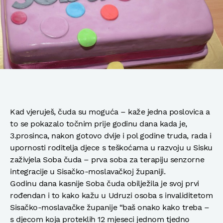
Kad vjeruješ, čuda su moguća – kaže jedna poslovica a
to se pokazalo točnim prije godinu dana kada je,
3.prosinca, nakon gotovo dvije i pol godine truda, rada i
upornosti roditelja djece s teškoćama u razvoju u Sisku
zaživjela Soba čuda – prva soba za terapiju senzorne
integracije u Sisačko-moslavačkoj županiji.
Godinu dana kasnije Soba čuda obilježila je svoj prvi
rođendan i to kako kažu u Udruzi osoba s invaliditetom
Sisačko-moslavačke županije “baš onako kako treba –
s djecom koja proteklih 12 mjeseci jednom tjedno