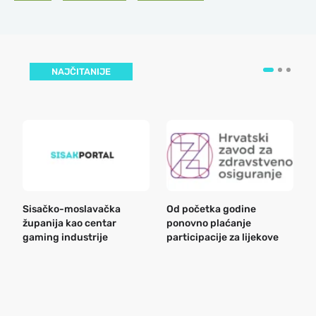
NAJČITANIJE
Sisačko-moslavačka
Od početka godine
B
županija kao centar
ponovno plaćanje
n
gaming industrije
participacije za lijekove
a
o
r
e
k