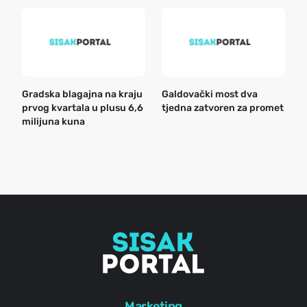
Gradska blagajna na kraju
Galdovački most dva
B
prvog kvartala u plusu 6,6
tjedna zatvoren za promet
n
milijuna kuna
a
o
r
e
g
Marketing