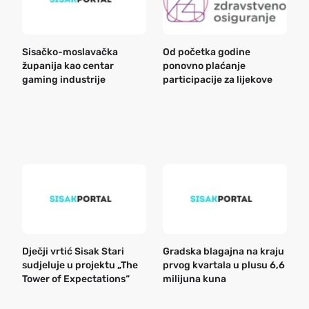
Sisačko-moslavačka
Od početka godine
B
županija kao centar
ponovno plaćanje
n
gaming industrije
participacije za lijekove
a
o
r
e
k
Dječji vrtić Sisak Stari
Gradska blagajna na kraju
B
sudjeluje u projektu „The
prvog kvartala u plusu 6,6
n
Tower of Expectations“
milijuna kuna
a
o
r