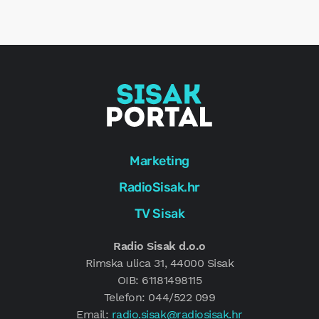
e
g
Marketing
RadioSisak.hr
TV Sisak
Radio Sisak d.o.o
Rimska ulica 31, 44000 Sisak
OIB: 61181498115
Telefon: 044/522 099
Email:
radio.sisak@radiosisak.hr