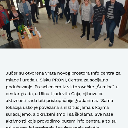
Jučer su otvorena vrata novog prostora Info centra za
mlade i ureda u Sisku PRONI, Centra za socijalno
podučavanje. Preseljenjem iz viktorovačke „Šumice“ u
centar grada, u Ulicu Ljudevita Gaja, njihove će
aktivnosti sada biti pristupačnije građanima: ”Sama
lokacija usko je povezana s institucijama s kojima
surađujemo, a okruženi smo i sa školama. Sve naše
aktivnosti koje provodimo putem info centra, a to su
prije svega informiranje i savjetovanje mladih,