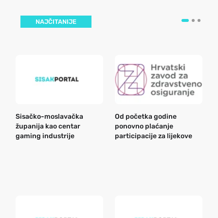
NAJČITANIJE
Sisačko-moslavačka
Od početka godine
B
županija kao centar
ponovno plaćanje
n
gaming industrije
participacije za lijekove
a
o
r
e
k