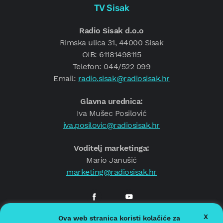
TV Sisak
Radio Sisak d.o.o
Rimska ulica 31, 44000 Sisak
OIB: 61181498115
Telefon: 044/522 099
Email:
radio.sisak@radiosisak.hr
Glavna urednica:
Iva Mušec Posilović
iva.posilovic@radiosisak.hr
Voditelj marketinga:
Mario Janušić
marketing@radiosisak.hr
X
Ova web stranica koristi kolačiće za
© 2026.
Radio Sisak