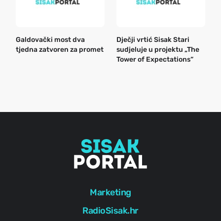
Galdovački most dva
Dječji vrtić Sisak Stari
B
tjedna zatvoren za promet
sudjeluje u projektu „The
n
Tower of Expectations“
a
o
r
e
g
Marketing
RadioSisak.hr