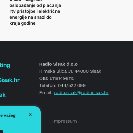
oslobađanje od plaćanja
rtv pristojbe i električne
energije na snazi do
kraja godine
Radio Sisak d.o.o
ting
Rimska ulica 31, 44000 Sisak
OIB: 61181498115
isak.hr
Telefon: 044/522 099
Email:
radio.sisak@radiosisak.hr
ak
X
je vašeg
Politika kolačića
Impressum