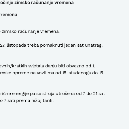
počinje zimsko računanje vremena
 vremena
je zimsko računanje vremena.
 27. listopada treba pomaknuti jedan sat unatrag,
dnevnih/kratkih svjetala danju biti obvezno od 1.
zimske opreme na vozilima od 15. studenoga do 15.
rične energije pa se struja utrošena od 7 do 21 sat
 7 sati prema nižoj tarifi.