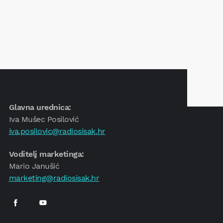
Glavna urednica:
Iva Mušec Posilović
iva.posilovic@radiosisak.hr
Voditelj marketinga:
Mario Janušić
marketing@radiosisak.hr