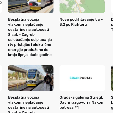
Besplatna vožnja
Novo podrhtavanje tla –
D
vlakom, neplaćanje
3,2 po Richteru
s
cestarine na autocesti
T
Sisak – Zagreb,
oslobađanje od plaćanja
rtv pristojbe i električne
energije produženo do
kraja lipnja iduće godine
Besplatna vožnja
Gradska galerija Striegl:
S
vlakom, neplaćanje
Javni razgovori / Nakon
k
cestarine na autocesti
potresa #1
g
Sisak – Zagreb,