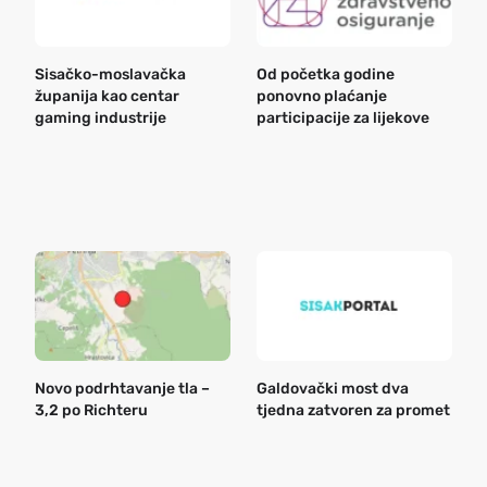
Sisačko-moslavačka
Od početka godine
B
županija kao centar
ponovno plaćanje
n
gaming industrije
participacije za lijekove
a
o
r
e
k
Novo podrhtavanje tla –
Galdovački most dva
B
3,2 po Richteru
tjedna zatvoren za promet
n
a
o
r