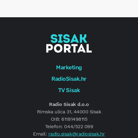
e
g
Marketing
RadioSisak.hr
TV Sisak
Radio Sisak d.o.o
Rimska ulica 31, 44000 Sisak
OIB: 61181498115
Telefon: 044/522 099
Email:
radio.sisak@radiosisak.hr