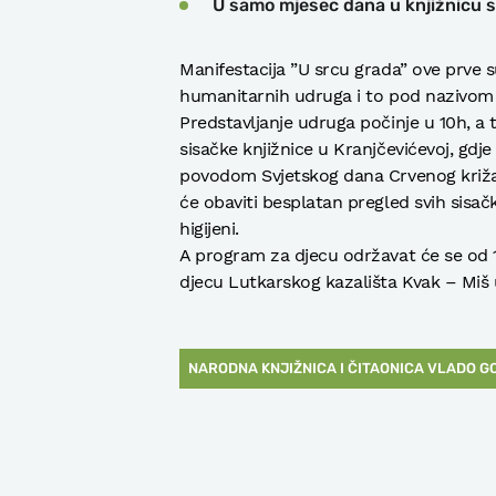
U samo mjesec dana u knjižnicu s
Manifestacija ”U srcu grada” ove prve s
humanitarnih udruga i to pod nazivo
Predstavljanje udruga počinje u 10h, a 
sisačke knjižnice u Kranjčevićevoj, gdj
povodom Svjetskog dana Crvenog križa 
će obaviti besplatan pregled svih sisačk
higijeni.
A program za djecu održavat će se od 1
djecu Lutkarskog kazališta Kvak – Miš 
NARODNA KNJIŽNICA I ČITAONICA VLADO G