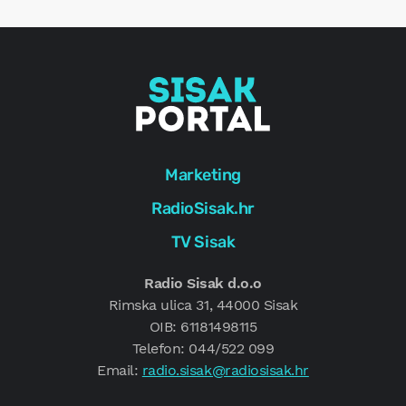
g
Marketing
RadioSisak.hr
TV Sisak
Radio Sisak d.o.o
Rimska ulica 31, 44000 Sisak
OIB: 61181498115
Telefon: 044/522 099
Email:
radio.sisak@radiosisak.hr