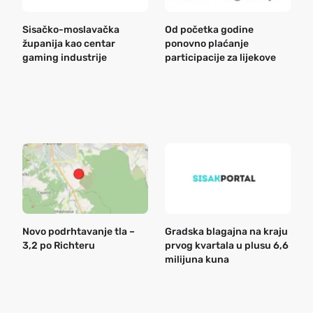
Sisačko-moslavačka
Od početka godine
B
županija kao centar
ponovno plaćanje
n
gaming industrije
participacije za lijekove
a
o
r
e
k
Novo podrhtavanje tla –
Gradska blagajna na kraju
B
3,2 po Richteru
prvog kvartala u plusu 6,6
n
milijuna kuna
a
o
r
e