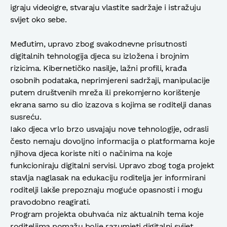
igraju videoigre, stvaraju vlastite sadržaje i istražuju
svijet oko sebe.
Međutim, upravo zbog svakodnevne prisutnosti
digitalnih tehnologija djeca su izložena i brojnim
rizicima. Kibernetičko nasilje, lažni profili, krađa
osobnih podataka, neprimjereni sadržaji, manipulacije
putem društvenih mreža ili prekomjerno korištenje
ekrana samo su dio izazova s kojima se roditelji danas
susreću.
Iako djeca vrlo brzo usvajaju nove tehnologije, odrasli
često nemaju dovoljno informacija o platformama koje
njihova djeca koriste niti o načinima na koje
funkcioniraju digitalni servisi. Upravo zbog toga projekt
stavlja naglasak na edukaciju roditelja jer informirani
roditelji lakše prepoznaju moguće opasnosti i mogu
pravodobno reagirati.
Program projekta obuhvaća niz aktualnih tema koje
roditeljima pomažu bolje razumjeti digitalni svijet