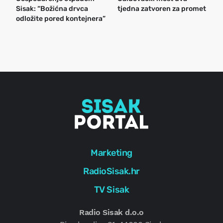
Sisak: “Božićna drvca
tjedna zatvoren za promet
n
odložite pored kontejnera”
a
o
r
e
g
Marketing
RadioSisak.hr
TV Sisak
Radio Sisak d.o.o