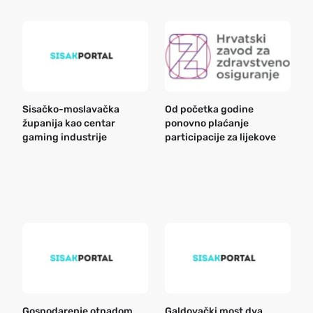
Sisačko-moslavačka
Od početka godine
B
županija kao centar
ponovno plaćanje
n
gaming industrije
participacije za lijekove
a
o
r
e
k
Gospodarenje otpadom
Galdovački most dva
B