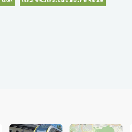
SISAK
ULICA HRVATSKOG NARODNOG PREPORODA