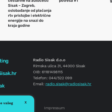
cestarine na autocesti
potresa #1
g
Sisak – Zagreb,
oslobađanje od plaćanja
rtv pristojbe i električne
energije na snazi do
kraja godine
Radio Sisak d.o.o
ting
Rimska ulica 31, 44000 Sisak
OIB: 61181498115
isak.hr
Telefon: 044/522 099
Email:
radio.sisak@radiosisak.hr
ak
X
je vašeg
Politika kolačića
Impressum