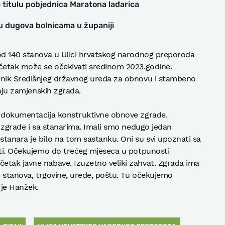
 titulu pobjednica Maratona lađarica
ju dugova bolnicama u županiji
 od 140 stanova u Ulici hrvatskog narodnog preporoda
očetak može se očekivati sredinom 2023.godine.
jnik Središnjeg državnog ureda za obnovu i stambeno
dnju zamjenskih zgrada.
a dokumentacija konstruktivne obnove zgrade.
m zgrade i sa stanarima. Imali smo nedugo jedan
tanara je bilo na tom sastanku. Oni su svi upoznati sa
ati. Očekujemo do trećeg mjeseca u potpunosti
etak javne nabave. Izuzetno veliki zahvat. Zgrada ima
5 stanova, trgovine, urede, poštu. Tu očekujemo
 je Hanžek.