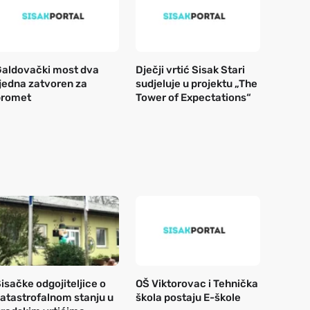
aldovački most dva
Dječji vrtić Sisak Stari
jedna zatvoren za
sudjeluje u projektu „The
promet
Tower of Expectations“
isačke odgojiteljice o
OŠ Viktorovac i Tehnička
atastrofalnom stanju u
škola postaju E-škole