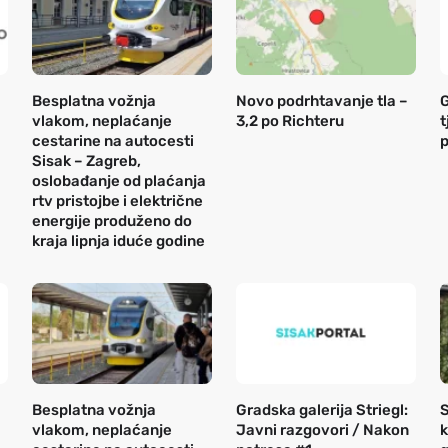
Besplatna vožnja
Novo podrhtavanje tla –
G
vlakom, neplaćanje
3,2 po Richteru
t
cestarine na autocesti
Sisak – Zagreb,
oslobađanje od plaćanja
rtv pristojbe i električne
energije produženo do
kraja lipnja iduće godine
Besplatna vožnja
Gradska galerija Striegl:
S
vlakom, neplaćanje
Javni razgovori / Nakon
k