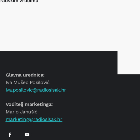
radskim vrtićima
Glavna urednica:
Iva Mušec Posilović
iva.posilovic@radiosisak.hr
Voditelj marketinga:
Mario Janušić
marketing@radiosisak.hr