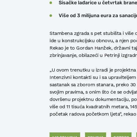
Sisačke lađarice u četvrtak brane
Više od 3 milijuna eura za sanaci
Stambena zgrada s pet stubišta i više
ide u konstrukcijsku obnovu, a njen p
Rekao je to Gordan Hanžek, državni ta
zbrinjavanje, obilazeći u Petrinji izgra
„U ovom trenutku u izradi je projektn
Intenzivni kontakti su i sa upravitelje
sastanak sa zborom stanara, preko 30 s
svojim pravima, s onim što će se odvij
dovršenu projektnu dokumentaciju, poč
više od 11 tisuća kvadratnih metara, 14
početak radova početkom ljeta“, rekao