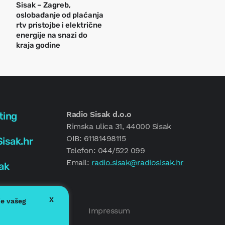
Sisak – Zagreb,
oslobađanje od plaćanja
rtv pristojbe i električne
energije na snazi do
kraja godine
Radio Sisak d.o.o
ting
Rimska ulica 31, 44000 Sisak
OIB: 61181498115
isak.hr
Telefon: 044/522 099
Email:
radio.sisak@radiosisak.hr
ak
X
je vašeg
Politika kolačića
Impressum