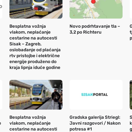
Besplatna vožnja
Novo podrhtavanje tla –
G
vlakom, neplaćanje
3,2 po Richteru
t
cestarine na autocesti
Sisak – Zagreb,
oslobađanje od plaćanja
rtv pristojbe i električne
energije produženo do
kraja lipnja iduće godine
Besplatna vožnja
Gradska galerija Striegl:
S
e
vlakom, neplaćanje
Javni razgovori / Nakon
k
cestarine na autocesti
potresa #1
g