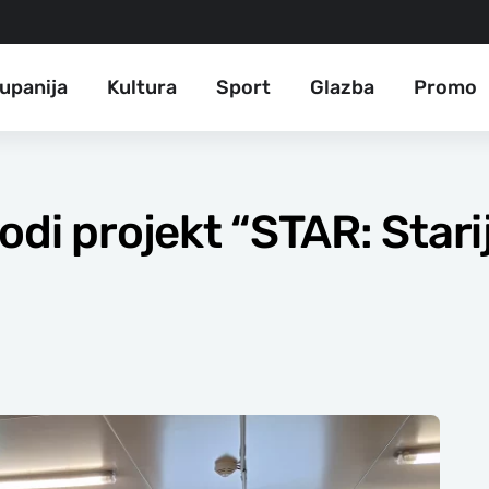
upanija
Kultura
Sport
Glazba
Promo
di projekt “STAR: Starij