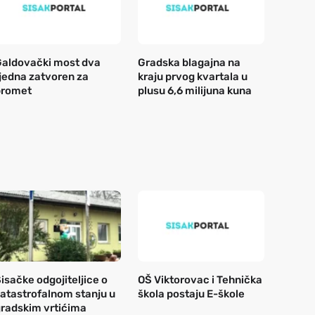
aldovački most dva
Gradska blagajna na
jedna zatvoren za
kraju prvog kvartala u
promet
plusu 6,6 milijuna kuna
isačke odgojiteljice o
OŠ Viktorovac i Tehnička
atastrofalnom stanju u
škola postaju E-škole
radskim vrtićima