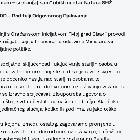
 znam – sretan(a) sam“ obišli centar Natura SMŽ
ROD – Roditelji Odgovornog Djelovanja
dnji s Građanskom inicijativom “Moj grad Sisak” provodi
mišljati, koji je financiran sredstvima Ministarstva
jalne politike.
ocijalne isključenosti i uključivanje starijih osoba u
eobuhvatno informiranje te podizanje razine svijesti o
ji te općenito nasilja nad starijim osobama te
ora o dosmrtnom i doživotnom uzdržavanju vezano za
 se izravno sprječavati zloupotreba ugovora o
 što je vrlo učestalo na našem području. Ako čak i
jedinačnog slučaja, koliko ih god ima, su jako teške.
rstvu kojom, između ostalog, zagovaramo promjene u
re o doživotnom i dosmrtnom uzdržavanju, počevši od
sobama bili jasniji; kreiranje registra pružatelja