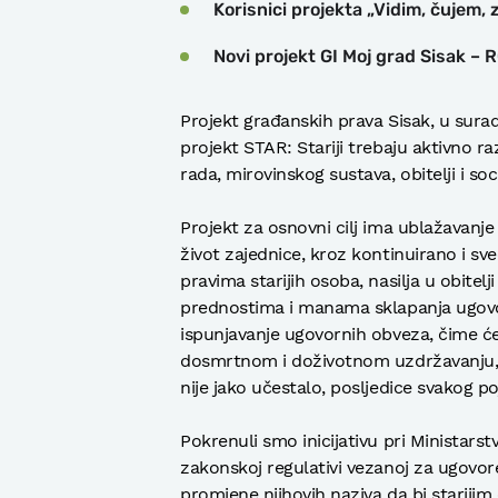
Korisnici projekta „Vidim, čujem,
Novi projekt GI Moj grad Sisak – 
Projekt građanskih prava Sisak, u sura
projekt STAR: Stariji trebaju aktivno raz
rada, mirovinskog sustava, obitelji i soci
Projekt za osnovni cilj ima ublažavanje s
život zajednice, kroz kontinuirano i sv
pravima starijih osoba, nasilja u obitel
prednostima i manama sklapanja ugov
ispunjavanje ugovornih obveza, čime će
dosmrtnom i doživotnom uzdržavanju, a
nije jako učestalo, posljedice svakog po
Pokrenuli smo inicijativu pri Minista
zakonskoj regulativi vezanoj za ugovo
promjene njihovih naziva da bi starijim o