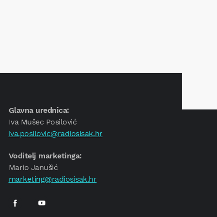
Glavna urednica:
Iva Mušec Posilović
iva.posilovic@radiosisak.hr
Voditelj marketinga:
Mario Janušić
marketing@radiosisak.hr