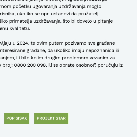
samom početku ugovaranja uzdržavanja moglo
isnika, ukoliko se npr. ustanovi da pružatelj
iko primatelja uzdržavanja, što bi dovelo u pitanje
enu kvalitetu.
avljaju u 2024. te ovim putem pozivamo sve građane
ainteresirane građane, da ukoliko imaju nepoznanica ili
anjem, ili bilo kojim drugim problemom vezanim za
o broj: 0800 200 098, ili se obrate osobno!”, poručuju iz
PGP SISAK
PROJEKT STAR