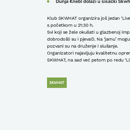
Dunja Knebl dolazi u sisački Skw
Klub SKWHAT organizira još jedan ‘Live 
s početkom u 21:30 h.
Svi koji se žele okušati u glazbenoj im
dobrodošli su i pjevači. Na ‘jamu’ mogu s
pozvani su na druženje i slušanje.
Organizatori najavljuju kvalitetnu opr
SKWHAT, na sad već petom po redu ‘Liv
SKWHAT