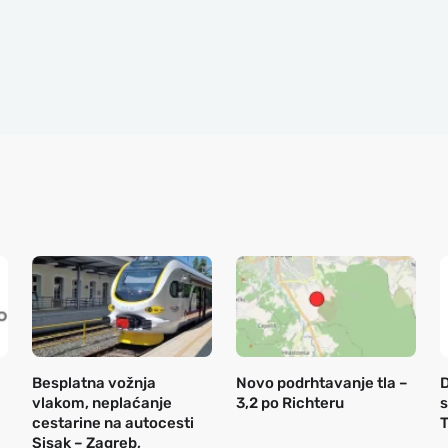
Besplatna vožnja
Novo podrhtavanje tla –
D
vlakom, neplaćanje
3,2 po Richteru
s
cestarine na autocesti
T
Sisak – Zagreb,