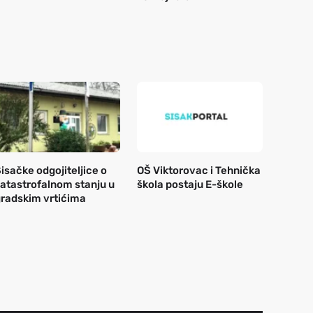
isačke odgojiteljice o
OŠ Viktorovac i Tehnička
atastrofalnom stanju u
škola postaju E-škole
radskim vrtićima