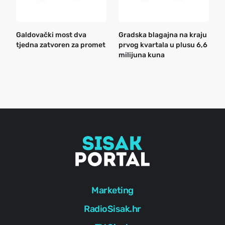
Galdovački most dva
Gradska blagajna na kraju
B
tjedna zatvoren za promet
prvog kvartala u plusu 6,6
n
milijuna kuna
a
o
r
e
g
Marketing
RadioSisak.hr