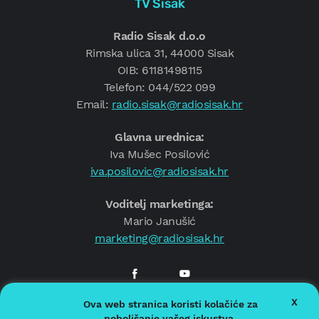
TV Sisak
Radio Sisak d.o.o
Rimska ulica 31, 44000 Sisak
OIB: 61181498115
Telefon: 044/522 099
Email:
radio.sisak@radiosisak.hr
Glavna urednica:
Iva Mušec Posilović
iva.posilovic@radiosisak.hr
Voditelj marketinga:
Mario Janušić
marketing@radiosisak.hr
X
Ova web stranica koristi kolačiće za
© 2026.
Radio Sisak
poboljšanje vašeg iskustva.