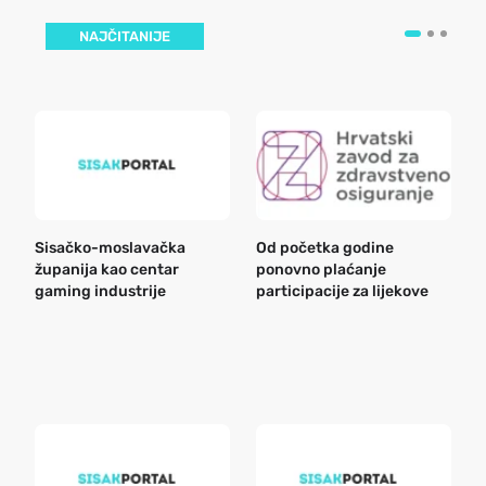
NAJČITANIJE
Sisačko-moslavačka
Od početka godine
B
županija kao centar
ponovno plaćanje
n
gaming industrije
participacije za lijekove
a
o
r
e
k