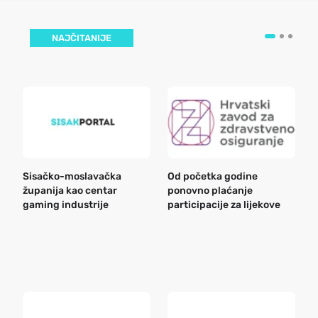
NAJČITANIJE
Sisačko-moslavačka
Od početka godine
B
županija kao centar
ponovno plaćanje
n
gaming industrije
participacije za lijekove
a
o
r
e
k