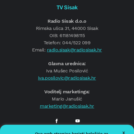
TV Sisak
Radio Sisak d.o.o
Rimska ulica 31, 44000 Sisak
OIB: 61181498115
Telefon: 044/522 099
Email:
radio.sisak@radiosisak.hr
Glavna urednica:
Iva Mušec Posilović
iva.posilovic@radiosisak.hr
Voditelj marketinga:
Mario Janušić
marketing@radiosisak.hr
X
Ova web stranica koristi kolačiće za