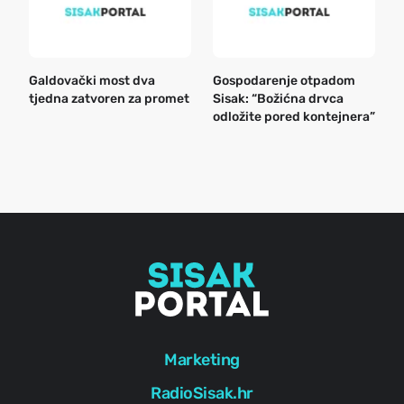
Galdovački most dva
Gospodarenje otpadom
B
tjedna zatvoren za promet
Sisak: “Božićna drvca
n
odložite pored kontejnera”
a
o
r
e
g
Marketing
RadioSisak.hr