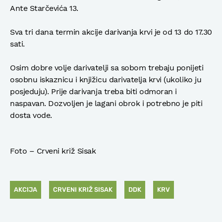
Ante Starčevića 13.
Sva tri dana termin akcije darivanja krvi je od 13 do 17.30
sati.
Osim dobre volje darivatelji sa sobom trebaju ponijeti
osobnu iskaznicu i knjižicu darivatelja krvi (ukoliko ju
posjeduju). Prije darivanja treba biti odmoran i
naspavan. Dozvoljen je lagani obrok i potrebno je piti
dosta vode.
Foto – Crveni križ Sisak
AKCIJA
CRVENI KRIŽ SISAK
DDK
KRV