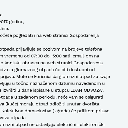
e,
17. godine,
dine.
ete pogledati i na web stranici Gospodarenja
pada prijavljuje se pozivom na brojeve telefona
 vremenu od 07:00 do 15:00 sati, email-om na
o kontakt obrasca na web stranici Gospodarenja
e odvoza glomaznog otpada će biti dostupni od
prijavu. Mole se korisnici da glomazni otpad za svoje
rijavljuju u točno naznačenom datumu navedenom u
izvršiti u dane ispisane u stupcu „DAN ODVOZA“.
otpada u zadanom periodu, neće Vam se osigurati
a (kuće) moraju otpad odložiti unutar dvorišta,
 Kolektivna domaćinstva (zgrade) će prilikom prijave
voza otpada.
omazni otpad ne ostavljaju električni i elektronički