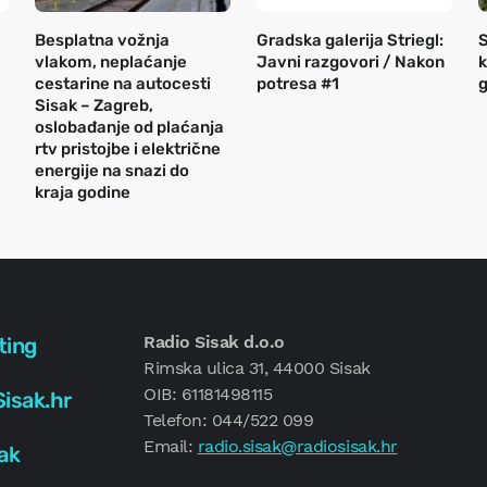
Besplatna vožnja
Gradska galerija Striegl:
S
vlakom, neplaćanje
Javni razgovori / Nakon
k
cestarine na autocesti
potresa #1
g
Sisak – Zagreb,
oslobađanje od plaćanja
rtv pristojbe i električne
energije na snazi do
kraja godine
Radio Sisak d.o.o
ting
Rimska ulica 31, 44000 Sisak
OIB: 61181498115
isak.hr
Telefon: 044/522 099
Email:
radio.sisak@radiosisak.hr
ak