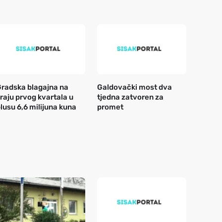
radska blagajna na
Galdovački most dva
raju prvog kvartala u
tjedna zatvoren za
lusu 6,6 milijuna kuna
promet