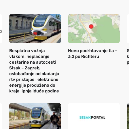
Besplatna vožnja
Novo podrhtavanje tla –
G
vlakom, neplaćanje
3,2 po Richteru
k
cestarine na autocesti
p
Sisak – Zagreb,
oslobađanje od plaćanja
rtv pristojbe i električne
energije produženo do
kraja lipnja iduće godine