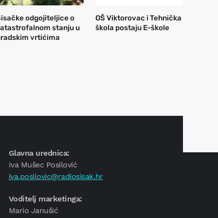
isačke odgojiteljice o
OŠ Viktorovac i Tehnička
atastrofalnom stanju u
škola postaju E-škole
radskim vrtićima
Glavna urednica:
Iva Mušec Posilović
iva.posilovic@radiosisak.hr
Voditelj marketinga:
Mario Janušić