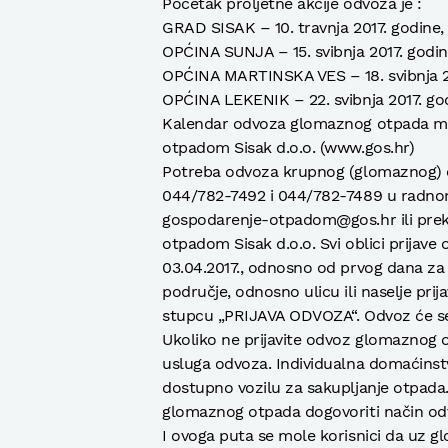
Početak proljetne akcije odvoza je :
GRAD SISAK – 10. travnja 2017. godine,
OPĆINA SUNJA – 15. svibnja 2017. godin
OPĆINA MARTINSKA VES – 18. svibnja 20
OPĆINA LEKENIK – 22. svibnja 2017. go
Kalendar odvoza glomaznog otpada mož
otpadom Sisak d.o.o. (www.gos.hr)
Potreba odvoza krupnog (glomaznog) ot
044/782-7492 i 044/782-7489 u radnom
gospodarenje-otpadom@gos.hr ili prek
otpadom Sisak d.o.o. Svi oblici prijav
03.04.2017., odnosno od prvog dana za 
područje, odnosno ulicu ili naselje p
stupcu „PRIJAVA ODVOZA“. Odvoz će se 
Ukoliko ne prijavite odvoz glomaznog 
usluga odvoza. Individualna domaćinstv
dostupno vozilu za sakupljanje otpada.
glomaznog otpada dogovoriti način od
I ovoga puta se mole korisnici da uz gl