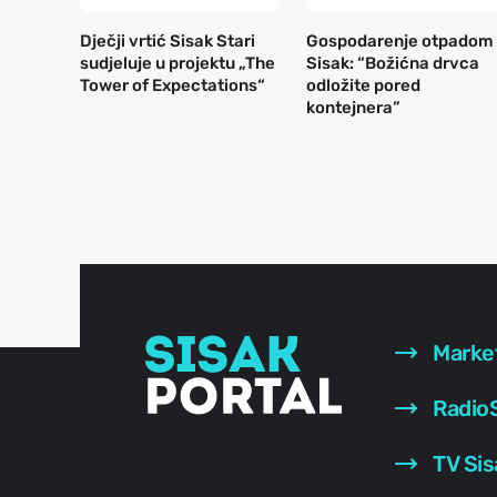
Dječji vrtić Sisak Stari
Gospodarenje otpadom
sudjeluje u projektu „The
Sisak: “Božićna drvca
Tower of Expectations“
odložite pored
kontejnera”
Marke
RadioS
TV Sis