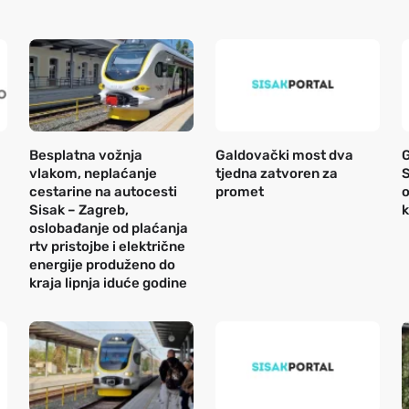
Besplatna vožnja
Galdovački most dva
vlakom, neplaćanje
tjedna zatvoren za
S
cestarine na autocesti
promet
o
Sisak – Zagreb,
k
oslobađanje od plaćanja
rtv pristojbe i električne
energije produženo do
kraja lipnja iduće godine