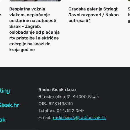
Besplatna vožnja
Gradska galerija Striegl:
S
e
vlakom, neplaćanje
Javni razgovori / Nakon
k
cestarine na autocesti
potresa #1
g
Sisak – Zagreb,
oslobađanje od plaćanja
rtv pristojbe i električne
energije na snazi do
kraja godine
Radio Sisak d.o.o
ting
Rimska ulica 31, 44000 Sisak
OIB: 61181498115
isak.hr
Telefon: 044/522 099
Email:
radio.sisak@radiosisak.hr
ak