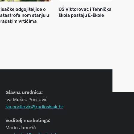
isačke odgojiteljice o
OŠ Viktorovac i Tehnička
atastrofalnom stanju u
škola postaju E-škole
radskim vrtićima
Glavna urednica:
Iva Mušec Posilović
iva.posilovic@radiosisak.hr
Voditelj marketinga:
Mario Janušić