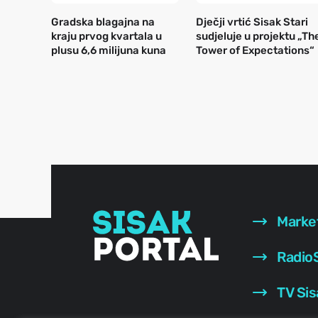
Gradska blagajna na
Dječji vrtić Sisak Stari
kraju prvog kvartala u
sudjeluje u projektu „Th
plusu 6,6 milijuna kuna
Tower of Expectations“
Marke
RadioS
TV Sis