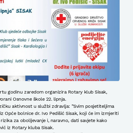
vrtu godinu zaredom organizira Rotary klub Sisak,
orani Osnovne škole 22. lipnja.
izičku aktivnost u službi zdravlja: ”Svim posjetiteljima
z Opće bolnice dr. Ivo Pedišić Sisak, koji će im izmjeriti
rizika za obolijevanje i, naravno, dati savjete kako
ović iz Rotary kluba Sisak.