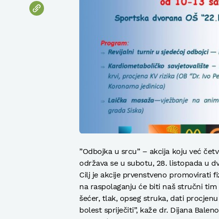
”Odbojka u srcu” – akcija koju već čet
održava se u subotu, 28. listopada u dv
Cilj je akcije prvenstveno promovirati f
na raspolaganju će biti naš stručni tim i
šećer, tlak, opseg struka, dati procjenu 
bolest spriječiti”, kaže dr. Dijana Balen