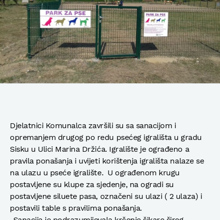
Djelatnici Komunalca završili su sa sanacijom i
opremanjem drugog po redu psećeg igrališta u gradu
Sisku u Ulici Marina Držića. Igralište je ograđeno a
pravila ponašanja i uvijeti korištenja igrališta nalaze se
na ulazu u pseće igralište. U ograđenom krugu
postavljene su klupe za sjedenje, na ogradi su
postavljene siluete pasa, označeni su ulazi ( 2 ulaza) i
postavili table s pravilima ponašanja.
„Sanacija je podrazumijevala krčenje šikare šireg