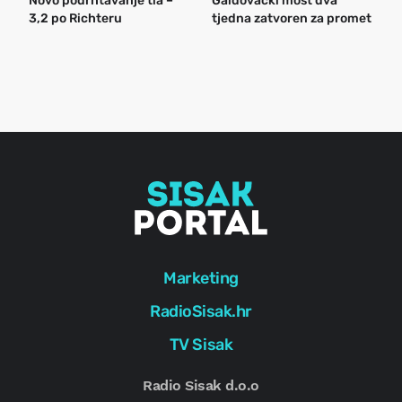
Novo podrhtavanje tla –
Galdovački most dva
B
3,2 po Richteru
tjedna zatvoren za promet
n
a
o
r
e
g
Marketing
RadioSisak.hr
TV Sisak
Radio Sisak d.o.o