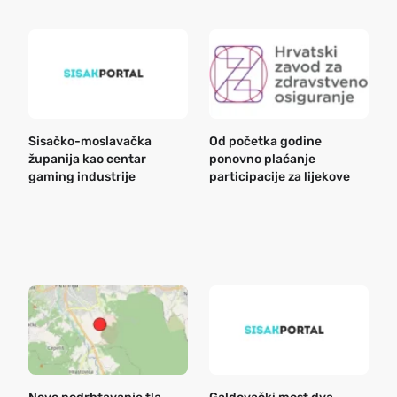
Sisačko-moslavačka
Od početka godine
B
županija kao centar
ponovno plaćanje
n
gaming industrije
participacije za lijekove
a
o
r
e
k