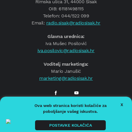
Rimska ulica 31, 44000 Sisak
OIB: 61181498115
Telefon: 044/522 099
Email:
radio.sisak@radiosisak.hr
Glavna urednica:
Iva Mušec Posilović
iva.posilovic@radiosisak.hr
Voditelj marketinga:
Mario Janušić
marketing@radiosisak.hr
X
Ova web stranica koristi kolačiće za
© 2026.
Radio Sisak
poboljšanje vašeg iskustva.
Politika privatnosti
Politika kolačića
POSTAVKE KOLAČIĆA