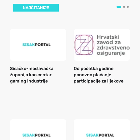
NAJČITANIJE
Sisačko-moslavačka
Od početka godine
B
županija kao centar
ponovno plaćanje
n
gaming industrije
participacije za lijekove
a
o
r
e
k