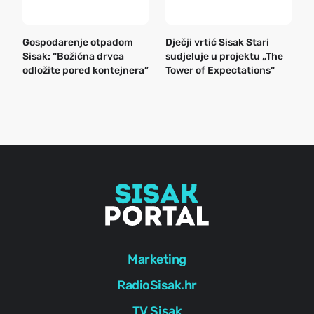
Gospodarenje otpadom
Dječji vrtić Sisak Stari
B
Sisak: “Božićna drvca
sudjeluje u projektu „The
n
odložite pored kontejnera”
Tower of Expectations“
a
o
r
e
g
Marketing
RadioSisak.hr
TV Sisak