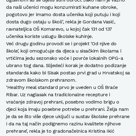
da naši učenici mogu konzumirati kuhane obroke,
pogotovo jer imamo dosta učenika koji putuju i koji
dosta dugo ostaju u školi’, rekla je Gordana Vasić,
ravnateljica OŠ Komarevo, u kojoj čak 131 od 137
učenika koriste uslugu školske kuhinje.
Već drugu godinu provodi se i projekt ‘Od njive do
škole’, koji omogućuje da djeca u sisačkim školama i
vrtićima jedu sezonsko voće i povrće lokalnih OPG-a
ubrano tog dana. Slijedeći korak je dodatno podizanje
standarda kako bi Sisak postao prvi grad u Hrvatskoj sa
zdravom školskom prehranom.
‘Healthy meal standard prvo je uveden u OŠ Braće
Ribar. Uz naglasak na tradicionalne recepture i
vraćanje zdravoj prehrani, posebno vodimo brigu o
djeci koja imaju posebne potrebe u prehrani. Želja nam
je da se što više djece uključi u sustav školske prehrane
i da na taj način podignemo razinu kvalitete njihove
prehrane’, rekla je to gradonačelnica Kristina Ikić