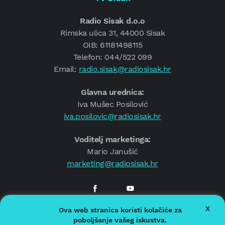
Radio Sisak d.o.o
Rimska ulica 31, 44000 Sisak
OIB: 61181498115
Telefon: 044/522 099
Email:
radio.sisak@radiosisak.hr
Glavna urednica:
Iva Mušec Posilović
iva.posilovic@radiosisak.hr
Voditelj marketinga:
Mario Janušić
marketing@radiosisak.hr
X
Ova web stranica koristi kolačiće za
© 2026.
Radio Sisak
poboljšanje vašeg iskustva.