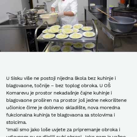
U Sisku više ne postoji nijedna škola bez kuhinje i
blagovaone, točnije – bez toplog obroka. U OŠ
Komarevu je prostor nekadašnje čajne kuhinje i
blagovaone proširen na prostor još jedne nekorištene
učionice čime je dobiveno skladište, nova moredna
fukcionalna kuhinja te blagovaona sa stolovima i
stolcima.
‘Imali smo jako loše uvjete za pripremanje obroka i
uglavnom su se dijelili suhi obroci. Jako nam je važno