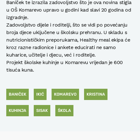
Baniček te izrazila zadovoljstvo što je ova novina stigla
u OŠ Komarevo upravo u godini kad slavi 20 godina od
izgradnje.
Zadovoljstvo dijele i roditelji, što se vidi po povećanju
broja djece uključene u školsku prehranu. U skladu s
nutricionističkim preporukama, Healthy meal ekipa će
kroz razne radionice i ankete educirati ne samo
kuharice, učitelje i djecu, već i roditelje.
Projekt školske kuhinje u Komarevu vrijedan je 600
tisuća kuna.
BANIČEK
IKIĆ
KOMAREVO
KRISTINA
KUHINJA
SISAK
ŠKOLA