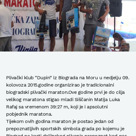
Plivački klub “Dupin“ iz Biograda na Moru u nedjelju 09.
kolovoza 2015.godine organizirao je tradicionalni
biogradski plivački maraton.Ove godine prvi je do cilja
velikog maratona stigao mladi Siščanin Matija Luka
Rafaj sa vremenom 39:27 m, koji je i apsolutni
pobjednik maratona.
Tijekom ovih godina maraton je postao jedan od
prepoznatljivih sportskih simbola grada po kojemu je
Biograd na karti daljinskog plivanja prepoznat kod nas