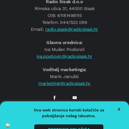
Radio Sisak d.o.o
Rimska ulica 31, 44000 Sisak
OIB: 61181498115
Telefon: 044/522 099
Email:
radio.sisak@radiosisak.hr
Glavna urednica:
Iva Mušec Posilović
iva.posilovic@radiosisak.hr
Voditelj marketinga:
Mario Janušić
marketing@radiosisak.hr
X
Ova web stranica koristi kolačiće za
© 2026.
Radio Sisak
poboljšanje vašeg iskustva.
Politika privatnosti
Politika kolačića