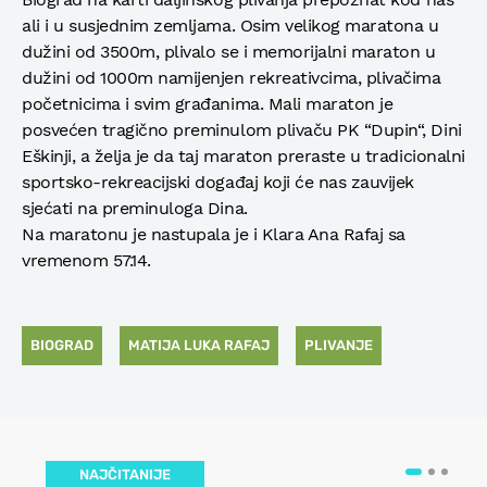
ali i u susjednim zemljama. Osim velikog maratona u
dužini od 3500m, plivalo se i memorijalni maraton u
dužini od 1000m namijenjen rekreativcima, plivačima
početnicima i svim građanima. Mali maraton je
posvećen tragično preminulom plivaču PK “Dupin“, Dini
Eškinji, a želja je da taj maraton preraste u tradicionalni
sportsko-rekreacijski događaj koji će nas zauvijek
sjećati na preminuloga Dina.
Na maratonu je nastupala je i Klara Ana Rafaj sa
vremenom 57.14.
BIOGRAD
MATIJA LUKA RAFAJ
PLIVANJE
NAJČITANIJE