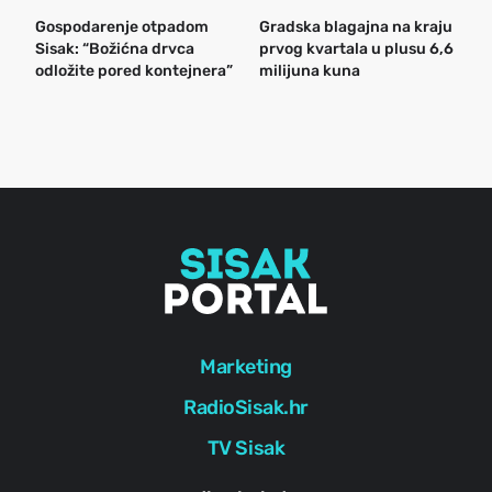
Gospodarenje otpadom
Gradska blagajna na kraju
B
Sisak: “Božićna drvca
prvog kvartala u plusu 6,6
n
odložite pored kontejnera”
milijuna kuna
a
o
r
e
g
Marketing
RadioSisak.hr
TV Sisak