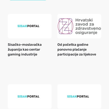
Sisačko-moslavačka
Od početka godine
B
županija kao centar
ponovno plaćanje
n
gaming industrije
participacije za lijekove
a
o
r
e
k