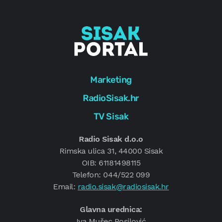
Marketing
RadioSisak.hr
TV Sisak
Radio Sisak d.o.o
Rimska ulica 31, 44000 Sisak
OIB: 61181498115
Telefon: 044/522 099
Email:
radio.sisak@radiosisak.hr
Glavna urednica:
Iva Mušec Posilović