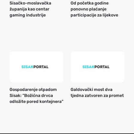
Sisačko-moslavačka
Od početka godine
B
županija kao centar
ponovno plaćanje
n
gaming industrije
participacije za lijekove
a
o
r
e
k
Gospodarenje otpadom
Galdovački most dva
B
Sisak: “Božićna drvca
tjedna zatvoren za promet
n
odložite pored kontejnera”
a
o
r
e
g