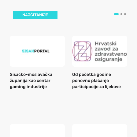
NAJČITANIJE
Sisačko-moslavačka
Od početka godine
B
županija kao centar
ponovno plaćanje
n
gaming industrije
participacije za lijekove
a
o
r
e
k