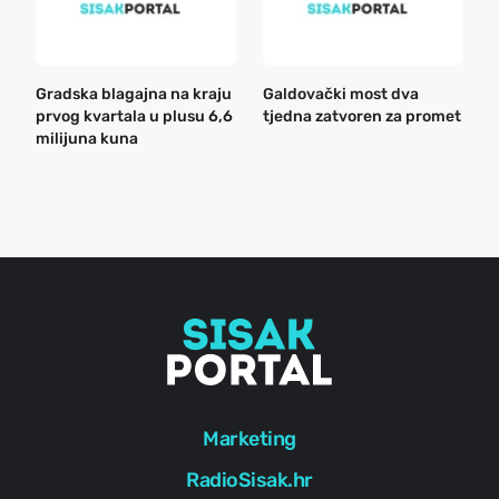
Gradska blagajna na kraju
Galdovački most dva
B
prvog kvartala u plusu 6,6
tjedna zatvoren za promet
n
milijuna kuna
a
o
r
e
g
Marketing
RadioSisak.hr