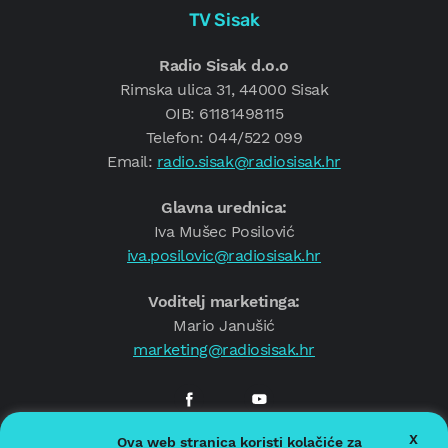
TV Sisak
Radio Sisak d.o.o
Rimska ulica 31, 44000 Sisak
OIB: 61181498115
Telefon: 044/522 099
Email:
radio.sisak@radiosisak.hr
Glavna urednica:
Iva Mušec Posilović
iva.posilovic@radiosisak.hr
Voditelj marketinga:
Mario Janušić
marketing@radiosisak.hr
X
Ova web stranica koristi kolačiće za
© 2026.
Radio Sisak