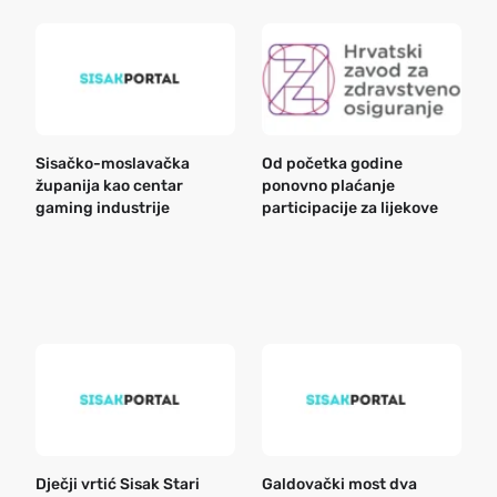
Sisačko-moslavačka
Od početka godine
B
županija kao centar
ponovno plaćanje
n
gaming industrije
participacije za lijekove
a
o
r
e
k
Dječji vrtić Sisak Stari
Galdovački most dva
B