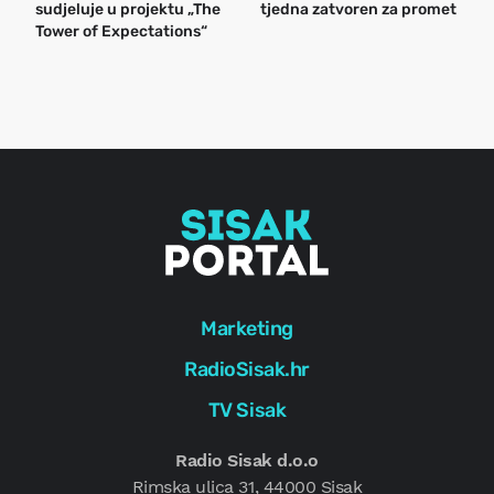
sudjeluje u projektu „The
tjedna zatvoren za promet
n
Tower of Expectations“
a
o
r
e
g
Marketing
RadioSisak.hr
TV Sisak
Radio Sisak d.o.o
Rimska ulica 31, 44000 Sisak