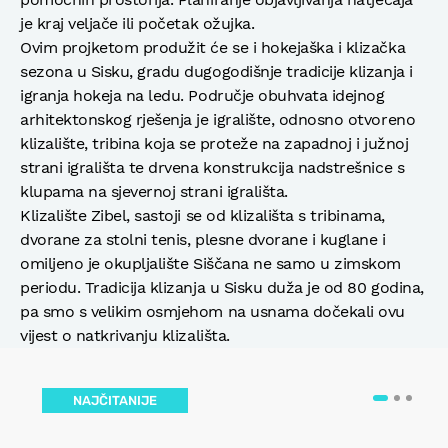
je kraj veljače ili početak ožujka.
Ovim projketom produžit će se i hokejaška i klizačka
sezona u Sisku, gradu dugogodišnje tradicije klizanja i
igranja hokeja na ledu. Područje obuhvata idejnog
arhitektonskog rješenja je igralište, odnosno otvoreno
klizalište, tribina koja se proteže na zapadnoj i južnoj
strani igrališta te drvena konstrukcija nadstrešnice s
klupama na sjevernoj strani igrališta.
Klizalište Zibel, sastoji se od klizališta s tribinama,
dvorane za stolni tenis, plesne dvorane i kuglane i
omiljeno je okupljalište Siščana ne samo u zimskom
periodu. Tradicija klizanja u Sisku duža je od 80 godina,
pa smo s velikim osmjehom na usnama dočekali ovu
vijest o natkrivanju klizališta.
NAJČITANIJE