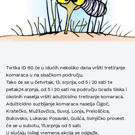
Tvrtka ID 90 će u idućih nekoliko dana vršiti tretiranje
komaraca u na sisačkom području.
Tako će se u četvrtak, 13. srpnja, od 5 i 20 sati te
petak,14.srpnja, od 5 i 20 sati na području Grada Siska i
okolnih naselja vršiti adulticidno tretiranje komaraca.
Adulticidno suzbijanje komaraca naselja Čigoč,
Kratečko, Mužilovčica, Suvoj, Lonja, Preloščica,
Bukovsko, Lukavac Posavski, Gušća, Svinjičko provest
će se u subotu, 15.srpnja od 5 sati.
U slučaju lošeg vremena akcija se odgađa.