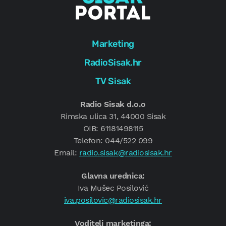
Marketing
RadioSisak.hr
TV Sisak
Radio Sisak d.o.o
Rimska ulica 31, 44000 Sisak
OIB: 61181498115
Telefon: 044/522 099
Email:
radio.sisak@radiosisak.hr
Glavna urednica:
Iva Mušec Posilović
iva.posilovic@radiosisak.hr
Voditelj marketinga: