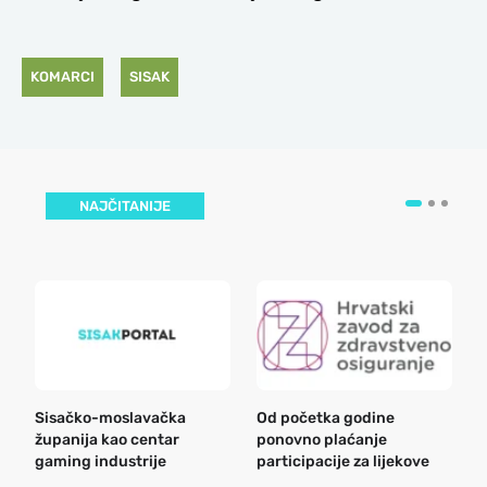
KOMARCI
SISAK
NAJČITANIJE
Sisačko-moslavačka
Od početka godine
B
županija kao centar
ponovno plaćanje
n
gaming industrije
participacije za lijekove
a
o