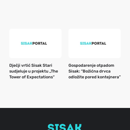
r
e
k
Dječji vrtić Sisak Stari
Gospodarenje otpadom
B
sudjeluje u projektu „The
Sisak: “Božićna drvca
n
Tower of Expectations“
odložite pored kontejnera”
a
o
r
e
g