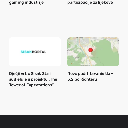
gaming industrije
participacije za lijekove
a
o
r
e
k
Dječji vrtić Sisak Stari
Novo podrhtavanje tla –
B
sudjeluje u projektu „The
3,2 po Richteru
n
Tower of Expectations“
a
o
r
e
g