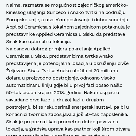
Naime, razmatra se mogućnost zajedničkog američko-
kineskog ulaganja Sunceco i Anako tvrtki na području
Europske unije, a uspješno poslovanje i dobra suradnja
Applied Ceramicsa s lokalnom zajednicom potaknula je
predstavnike Applied Ceramicsa u Sisku da predstave
Sisak kao optimalnu lokaciju.
Na osnovu dobrog primjera pokretanja Applied
Ceramicsa u Sisku, predstavnicima tvrtke Anako
predstavljena je potencijalna lokacija u okruženju bivše
Željezare Sisak. Tvrtka Anako uložila bi 20 milijuna
dolara u proizvodno postrojenje, odnosno visoko
automatiziranu liniju gdje bi u prvoj fazi posao našlo
50-tak osoba krajem 2018. godine. Nakon uspješno
savladane prve faze, u drugoj fazi u drugom
postrojenju bi se rekuperirali energetski sustavi, pa bi u
konačnici tvornica zapošljavala još 50-tak zaposlenika.
Sisak je prepoznat kao prometno dobro povezana
lokacija, a gradska uprava kao partner koji širom otvara