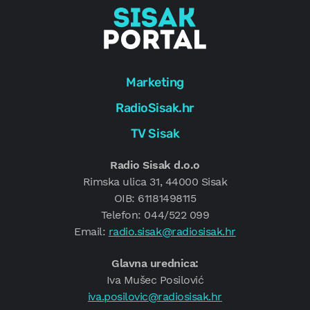
Marketing
RadioSisak.hr
TV Sisak
Radio Sisak d.o.o
Rimska ulica 31, 44000 Sisak
OIB: 61181498115
Telefon: 044/522 099
Email:
radio.sisak@radiosisak.hr
Glavna urednica:
Iva Mušec Posilović
iva.posilovic@radiosisak.hr