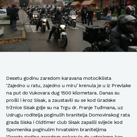
Desetu godinu zaredom karavana motociklista
‘Zajedno u ratu, zajedno u miru’ krenula je u iz Prevlake
na put do Vukovara dug 1500 kilometara. Danas su
prošli i kroz Sisak, a zaustavili su se kod Gradske
tržnice Sisak gdje su na Trgu dr. Franje Tuđmana, uz
Udrugu roditelja poginulih branitelja Domovinskog rata
grada Siska i Oldtimer club Sisak zapalili svijeće kod
Spomenika poginulim hrvatskim braniteljima
‘Deseta godina zaredom pokazuje da ustrajemo kao