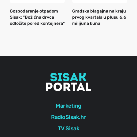
Gospodarenje otpadom
Gradska blagajna na kraju
B
Sisak: “Božićna drvca
prvog kvartala u plusu 6,6
n
odložite pored kontejnera”
milijuna kuna
a
o
r
e
g
Marketing
RadioSisak.hr
TV Sisak