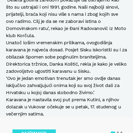
što su ustrajali i oni 1991. godine. Naši najbolji sinovi,
prijatelji, braća koji nisu više s nama i zbog kojih sve
ovo radimo. Cilj je da se ne zaboravi istina o
Domovinskom ratu’, rekao je Đani Radovanović iz Moto
klub Korčula.
Unatoč lošim vremenskim prilikama, ovogodišnja
karavana je najveća dosad. Posjet Sisku iskoristili su i za
obilazak Spomen sobe poginulim braniteljima.
Direktorica tržnice, Danka Koštić, rekla je kako je veliko
zadovoljstvo ugostiti karavanu u Sisku.
‘Ovo je jedan emotivan trenutak jer smo ovdje danas
isključivo zahvaljujući onima koji su svoj život dali za
Hrvatsku u kojoj danas slobodno živimo.’
Karavana je nastavila svoj put prema Kutini, a njihov
dolazak u Vukovar očekuje se u petak, 17. studenog u
večernjim satima.