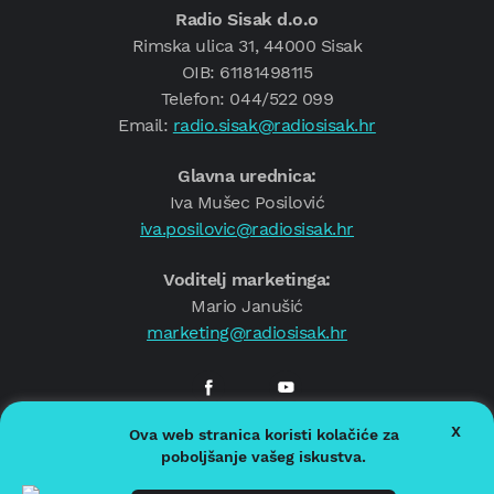
Radio Sisak d.o.o
Rimska ulica 31, 44000 Sisak
OIB: 61181498115
Telefon: 044/522 099
Email:
radio.sisak@radiosisak.hr
Glavna urednica:
Iva Mušec Posilović
iva.posilovic@radiosisak.hr
Voditelj marketinga:
Mario Janušić
marketing@radiosisak.hr
X
Ova web stranica koristi kolačiće za
© 2026.
Radio Sisak
poboljšanje vašeg iskustva.
Politika privatnosti