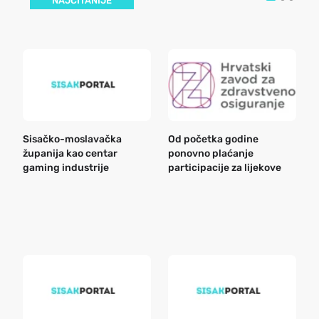
NAJČITANIJE
Sisačko-moslavačka
Od početka godine
B
županija kao centar
ponovno plaćanje
n
gaming industrije
participacije za lijekove
a
o
r
e
k