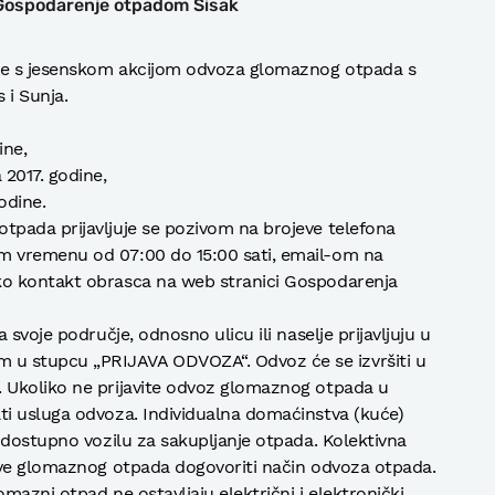
 Gospodarenje otpadom Sisak
je s jesenskom akcijom odvoza glomaznog otpada s
 i Sunja.
ine,
2017. godine,
odine.
pada prijavljuje se pozivom na brojeve telefona
 vremenu od 07:00 do 15:00 sati, email-om na
o kontakt obrasca na web stranici Gospodarenja
svoje područje, odnosno ulicu ili naselje prijavljuju u
 stupcu „PRIJAVA ODVOZA“. Odvoz će se izvršiti u
 Ukoliko ne prijavite odvoz glomaznog otpada u
i usluga odvoza. Individualna domaćinstva (kuće)
 dostupno vozilu za sakupljanje otpada. Kolektivna
ave glomaznog otpada dogovoriti način odvoza otpada.
omazni otpad ne ostavljaju električni i elektronički