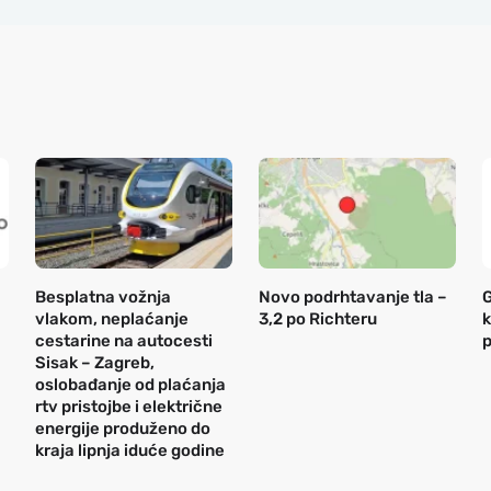
Besplatna vožnja
Novo podrhtavanje tla –
G
vlakom, neplaćanje
3,2 po Richteru
k
cestarine na autocesti
p
Sisak – Zagreb,
oslobađanje od plaćanja
rtv pristojbe i električne
energije produženo do
kraja lipnja iduće godine