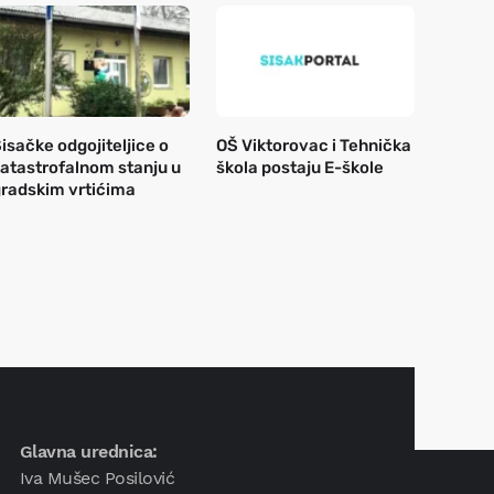
isačke odgojiteljice o
OŠ Viktorovac i Tehnička
atastrofalnom stanju u
škola postaju E-škole
radskim vrtićima
Glavna urednica:
Iva Mušec Posilović