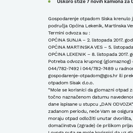
Uskoro stiže 7 novih kamiona za
Gospodarenje otpadom Siska krenulo 
područja Općina Lekenik, Martinska Ves
Termini odvoza su :
OPĆINA SUNJA – 2. listopada 2017. god
OPĆINA MARTINSKA VES – 5. listopada 
OPĆINA LEKENIK – 8. listopada 2017. g
Potreba odvoza krupnog (glomaznog) ot
044/782-7492 i 044/782-7489 u radnom
gospodarenje-otpadom@gos.hr ili prek
otpadom Sisak d.o.o.
“Mole se korisnici da glomazni otpad za 
točno naznačenom datumu navedenom u
dane ispisane u stupcu „DAN ODVOZA“.
zadanom periodu, neće Vam se osigurat
moraju otpad odložiti unutar dvorišta,
domaćinstva (zgrade) će prilikom prij
I ovoga puta se mole korisnici da uz gl