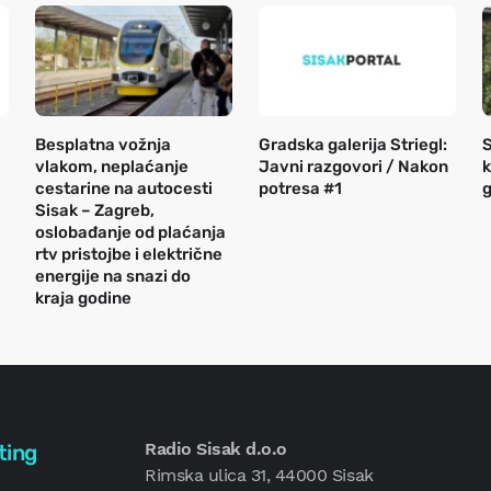
Besplatna vožnja
Gradska galerija Striegl:
S
vlakom, neplaćanje
Javni razgovori / Nakon
k
cestarine na autocesti
potresa #1
g
Sisak – Zagreb,
oslobađanje od plaćanja
rtv pristojbe i električne
energije na snazi do
kraja godine
Radio Sisak d.o.o
ting
Rimska ulica 31, 44000 Sisak