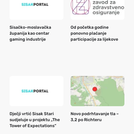
Sisačko-moslavačka
Od početka godine
B
županija kao centar
ponovno plaćanje
n
gaming industrije
participacije za lijekove
a
o
r
e
k
Dječji vrtić Sisak Stari
Novo podrhtavanje tla –
B
sudjeluje u projektu „The
3,2 po Richteru
n
Tower of Expectations“
a
o