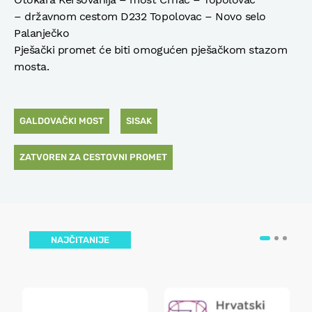
– državnom cestom D232 Topolovac – Novo selo
Palanječko
Pješački promet će biti omogućen pješačkom stazom
mosta.
GALDOVAČKI MOST
SISAK
ZATVOREN ZA CESTOVNI PROMET
NAJČITANIJE