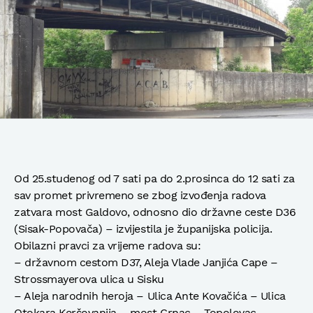
Od 25.studenog od 7 sati pa do 2.prosinca do 12 sati za
sav promet privremeno se zbog izvođenja radova
zatvara most Galdovo, odnosno dio državne ceste D36
(Sisak-Popovača) – izvijestila je županijska policija.
Obilazni pravci za vrijeme radova su:
– državnom cestom D37, Aleja Vlade Janjića Cape –
Strossmayerova ulica u Sisku
– Aleja narodnih heroja – Ulica Ante Kovačića – Ulica
Otokara Keršovanija – most Crnac – Topolovac