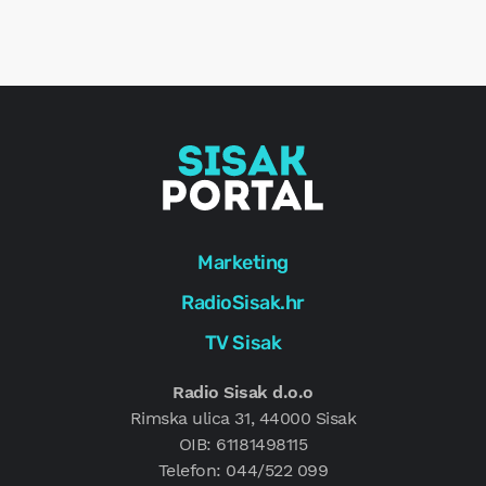
r
e
g
Marketing
RadioSisak.hr
TV Sisak
Radio Sisak d.o.o
Rimska ulica 31, 44000 Sisak
OIB: 61181498115
Telefon: 044/522 099