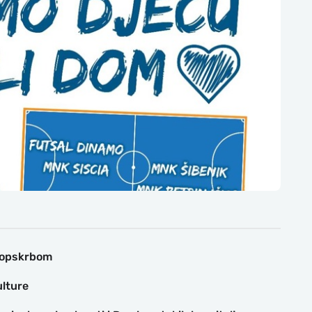
doopskrbom
ulture