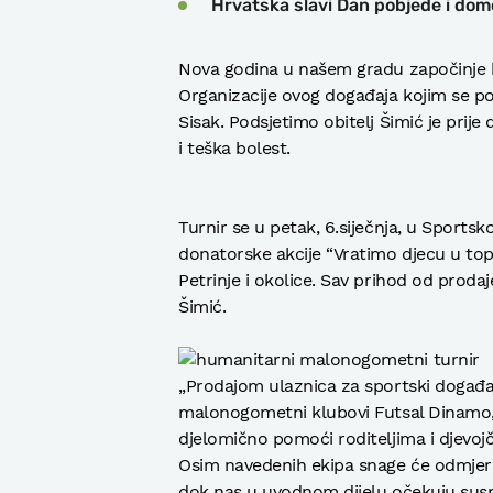
Hrvatska slavi Dan pobjede i domo
Nova godina u našem gradu započinj
Organizacije ovog događaja kojim se po
Sisak. Podsjetimo obitelj Šimić je prije
i teška bolest.
Turnir se u petak, 6.siječnja, u Sports
donatorske akcije “Vratimo djecu u topl
Petrinje i okolice. Sav prihod od prodaj
Šimić.
„Prodajom ulaznica za sportski događaj
malonogometni klubovi Futsal Dinamo, 
djelomično pomoći roditeljima i djevoj
Osim navedenih ekipa snage će odmjer
dok nas u uvodnom dijelu očekuju susr