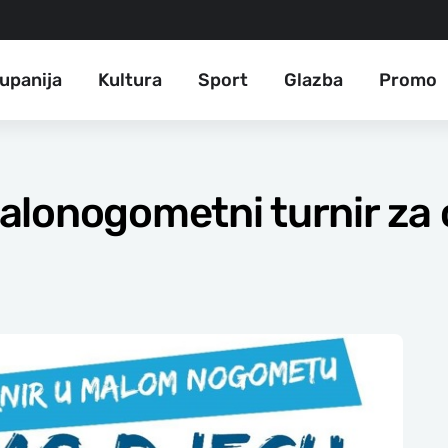
upanija
Kultura
Sport
Glazba
Promo
lonogometni turnir za o