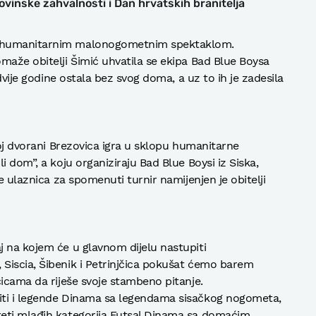
vinske zahvalnosti i Dan hrvatskih branitelja
e humanitarnim malonogometnim spektaklom.
maže obitelji Šimić uhvatila se ekipa Bad Blue Boysa
 dvije godine ostala bez svog doma, a uz to ih je zadesila
koj dvorani Brezovica igra u sklopu humanitarne
i dom”, a koju organiziraju Bad Blue Boysi iz Siska,
e ulaznica za spomenuti turnir namijenjen je obitelji
 na kojem će u glavnom dijelu nastupiti
Siscia, Šibenik i Petrinjčica pokušat ćemo barem
čicama da riješe svoje stambeno pitanje.
iti i legende Dinama sa legendama sisačkog nogometa,
eti mlađih kategorija Futsal Dinama sa domaćim