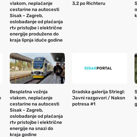
vlakom, neplaćanje
3,2 po Richteru
S
cestarine na autocesti
o
Sisak – Zagreb,
k
oslobađanje od plaćanja
rtv pristojbe i električne
energije produženo do
kraja lipnja iduće godine
Besplatna vožnja
Gradska galerija Striegl:
S
e
vlakom, neplaćanje
Javni razgovori / Nakon
k
cestarine na autocesti
potresa #1
g
Sisak – Zagreb,
oslobađanje od plaćanja
rtv pristojbe i električne
energije na snazi do
kraja godine