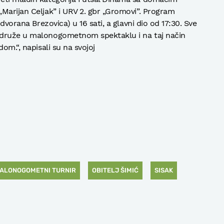
Marijan Celjak” i URV 2. gbr „Gromovi”. Program
 dvorana Brezovica) u 16 sati, a glavni dio od 17:30. Sve
idruže u malonogometnom spektaklu i na taj način
om.“, napisali su na svojoj
ALONOGOMETNI TURNIR
OBITELJ ŠIMIĆ
SISAK