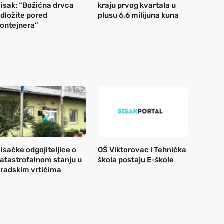
isak: “Božićna drvca
kraju prvog kvartala u
dložite pored
plusu 6,6 milijuna kuna
ontejnera”
isačke odgojiteljice o
OŠ Viktorovac i Tehnička
atastrofalnom stanju u
škola postaju E-škole
radskim vrtićima