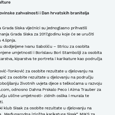
ulture
vinske zahvalnosti i Dan hrvatskih branitelja
 Grada Siska vijećnici su jednoglasno prihvatili
nanja Grada Siska za 2017.godinu koje će se uručiti
4.lipnja.
 dodijeljene Ivanu Saboliću – Stricu za osobita
enjene umjetnosti i Borislavu Bori Stamboliji za osobita
karstva, kiparstva te portreta i karikature kao područja
ović-Tonković za osobite rezultate u djelovanju na
apić za osobite rezultate u djelovanju na području
boljšanju životnih uvjeta djece s teškoćama u razvoju
ult.com, odnosno Dahna Prskalo Peco i Alma Trauber za
čju ulične umjetnosti- zidnih oslika i murala te
i.
i klub Sisak za osobite rezultate u djelovanju na
 „Međunarodna izložba karikature Sisak“, MIKS za