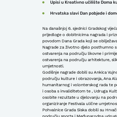
Upisi u Kreativno učilište Doma k
Hrvatska slavi Dan pobjede i domo
Na današnjoj 6. sjednici Gradskog vijeća
prijedloge o dobitnicima nagrada i priz
povodom Dana Grada koji se obilježava 
Nagrade za životno djelo posthumno su
ostvarenja na području likovne i primij
ostvarenja na području arhitekture, sli
umjetnosti.
Godišnje nagrade dobili su Ankica Vujn
području kulture i obrazovanja, Ana Al
humanitarnog i volonterskog rada te po
i osoba s invaliditetom te , Udruga K
osobite rezultate u djelovanju na podru
organiziranje Festivala ulične umjetnost
Pohvalnice Grada Siska dobili su Hrvačk
području sporta i Međunarodna udruga