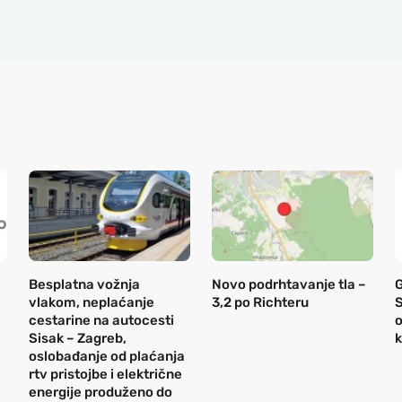
Besplatna vožnja
Novo podrhtavanje tla –
vlakom, neplaćanje
3,2 po Richteru
S
cestarine na autocesti
o
Sisak – Zagreb,
k
oslobađanje od plaćanja
rtv pristojbe i električne
energije produženo do