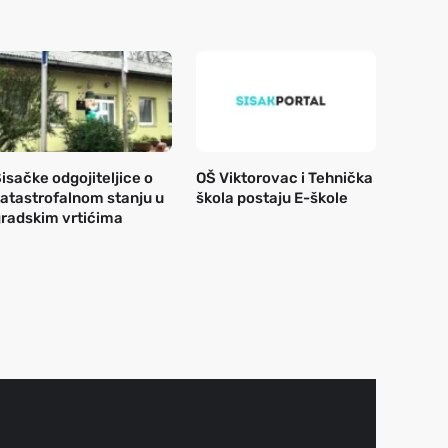
isačke odgojiteljice o
OŠ Viktorovac i Tehnička
atastrofalnom stanju u
škola postaju E-škole
radskim vrtićima