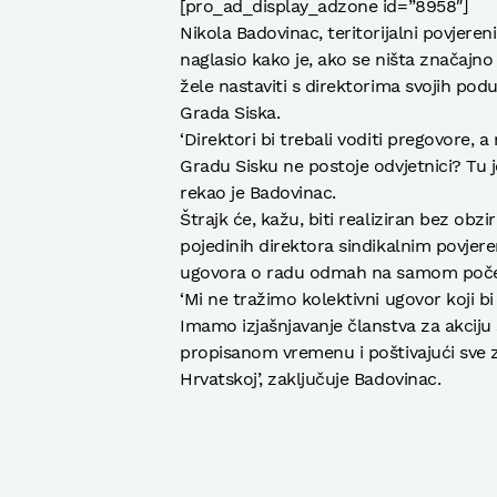
[pro_ad_display_adzone id=”8958″]
Nikola Badovinac, teritorijalni povjere
naglasio kako je, ako se ništa značajno 
žele nastaviti s direktorima svojih po
Grada Siska.
‘Direktori bi trebali voditi pregovore, a
Gradu Sisku ne postoje odvjetnici? Tu je
rekao je Badovinac.
Štrajk će, kažu, biti realiziran bez obzi
pojedinih direktora sindikalnim povjere
ugovora o radu odmah na samom počet
‘Mi ne tražimo kolektivni ugovor koji 
Imamo izjašnjavanje članstva za akciju
propisanom vremenu i poštivajući sve 
Hrvatskoj’, zaključuje Badovinac.