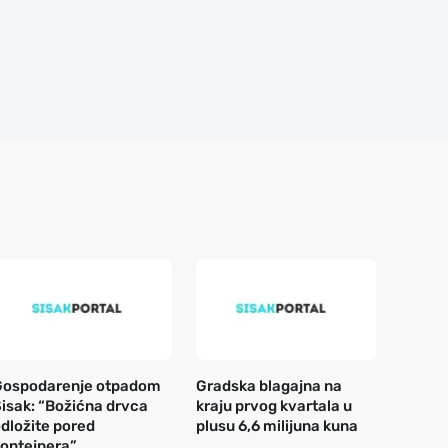
Gospodarenje otpadom
Gradska blagajna na
isak: “Božićna drvca
kraju prvog kvartala u
dložite pored
plusu 6,6 milijuna kuna
ontejnera”