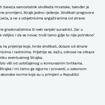
nih Saveza samostalnik sindikata Hrvatske, također je
ne promijeni, štrajk jedino rješenje. Sindikati pregovore
duzeća, a ne s odvjetnicima angažiranima od strane
 ne gradonačelnica ili neki vanjski suradnici. Zar u
 vidljivo i da se novac troši tamo gdje to nije potrebno’
ra na prijetnje koje, tvrde sindikati, dolaze od strane
nicima i radnicima. Prijetnje se, kažu, odnose na otkaze
ku eventualnog štrajka.
bi bio viši od uobičajenog u komunalnim tvrtkama.
 štrajka i mi ćemo ga sigurno i provesti, u zakonom
zakonske norme koje su u primjeni u Republici