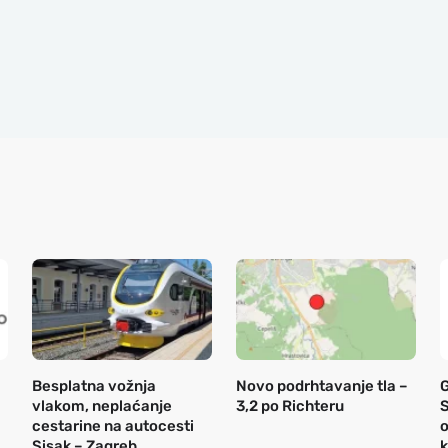
Besplatna vožnja
Novo podrhtavanje tla –
vlakom, neplaćanje
3,2 po Richteru
S
cestarine na autocesti
o
Sisak – Zagreb,
k