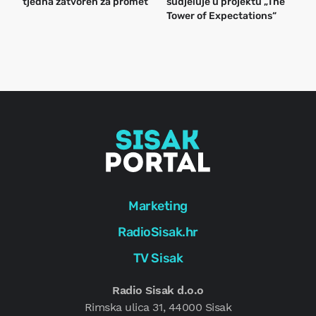
tjedna zatvoren za promet
sudjeluje u projektu „The
n
Tower of Expectations“
a
o
r
e
g
Marketing
RadioSisak.hr
TV Sisak
Radio Sisak d.o.o
Rimska ulica 31, 44000 Sisak