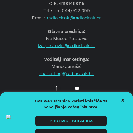
OIB: 61181498115
Telefon: 044/522 099
Email:
radio.sisak@radiosisak.hr
Glavna urednica:
Iva Mušec Posilović
iva.posilovic@radiosisak.hr
Voditelj marketinga:
Mario Janušić
marketing@radiosisak.hr
X
Ova web stranica koristi kolačiće za
© 2026.
Radio Sisak
poboljšanje vašeg iskustva.
Politika privatnosti
Politika kolačića
POSTAVKE KOLAČIĆA
Impressum