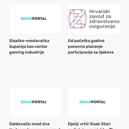
Sisačko-moslavačka
Od početka godine
B
županija kao centar
ponovno plaćanje
n
gaming industrije
participacije za lijekove
a
o
r
e
k
Galdovački most dva
Dječji vrtić Sisak Stari
B