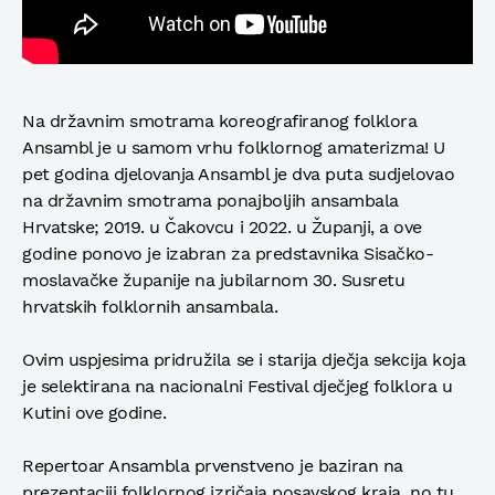
Na državnim smotrama koreografiranog folklora
Ansambl je u samom vrhu folklornog amaterizma! U
pet godina djelovanja Ansambl je dva puta sudjelovao
na državnim smotrama ponajboljih ansambala
Hrvatske; 2019. u Čakovcu i 2022. u Županji, a ove
godine ponovo je izabran za predstavnika Sisačko-
moslavačke županije na jubilarnom 30. Susretu
hrvatskih folklornih ansambala.
Ovim uspjesima pridružila se i starija dječja sekcija koja
je selektirana na nacionalni Festival dječjeg folklora u
Kutini ove godine.
Repertoar Ansambla prvenstveno je baziran na
prezentaciji folklornog izričaja posavskog kraja, no tu