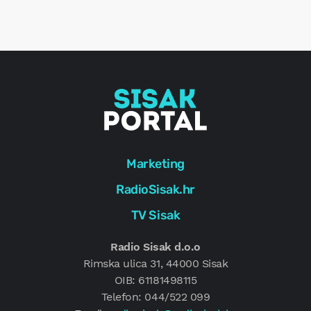
r
e
g
Marketing
RadioSisak.hr
TV Sisak
Radio Sisak d.o.o
Rimska ulica 31, 44000 Sisak
OIB: 61181498115
Telefon: 044/522 099