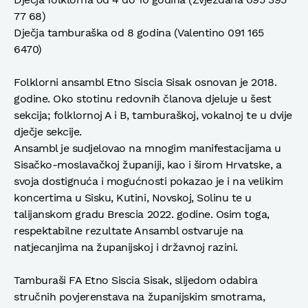
77 68)
Dječja tamburaška od 8 godina (Valentino 091 165
6470)
Folklorni ansambl Etno Siscia Sisak osnovan je 2018.
godine. Oko stotinu redovnih članova djeluje u šest
sekcija; folklornoj A i B, tamburaškoj, vokalnoj te u dvije
dječje sekcije.
Ansambl je sudjelovao na mnogim manifestacijama u
Sisačko-moslavačkoj županiji, kao i širom Hrvatske, a
svoja dostignuća i mogućnosti pokazao je i na velikim
koncertima u Sisku, Kutini, Novskoj, Solinu te u
talijanskom gradu Brescia 2022. godine. Osim toga,
respektabilne rezultate Ansambl ostvaruje na
natjecanjima na županijskoj i državnoj razini.
Tamburaši FA Etno Siscia Sisak, slijedom odabira
stručnih povjerenstava na županijskim smotrama,