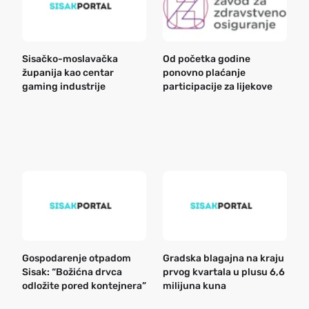
Sisačko-moslavačka
Od početka godine
B
županija kao centar
ponovno plaćanje
n
gaming industrije
participacije za lijekove
a
o
r
e
k
Gospodarenje otpadom
Gradska blagajna na kraju
B
Sisak: “Božićna drvca
prvog kvartala u plusu 6,6
n
odložite pored kontejnera”
milijuna kuna
a
o