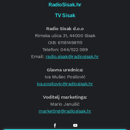
RadioSisak.hr
TV Sisak
Radio Sisak d.o.o
Rimska ulica 31, 44000 Sisak
OIB: 61181498115
Telefon: 044/522 099
Email:
radio.sisak@radiosisak.hr
Glavna urednica:
Iva Mušec Posilović
iva.posilovic@radiosisak.hr
Voditelj marketinga:
Mario Janušić
marketing@radiosisak.hr