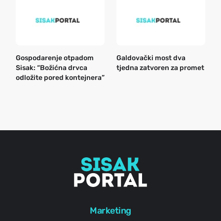
Gospodarenje otpadom
Galdovački most dva
B
Sisak: “Božićna drvca
tjedna zatvoren za promet
n
odložite pored kontejnera”
a
o
r
e
g
Marketing