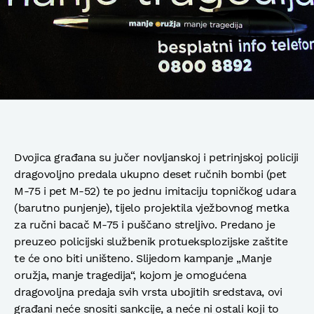
Dvojica građana su jučer novljanskoj i petrinjskoj policiji
dragovoljno predala ukupno deset ručnih bombi (pet
M-75 i pet M-52) te po jednu imitaciju topničkog udara
(barutno punjenje), tijelo projektila vježbovnog metka
za ručni bacač M-75 i puščano streljivo. Predano je
preuzeo policijski službenik protueksplozijske zaštite
te će ono biti uništeno. Slijedom kampanje „Manje
oružja, manje tragedija“, kojom je omogućena
dragovoljna predaja svih vrsta ubojitih sredstava, ovi
građani neće snositi sankcije, a neće ni ostali koji to