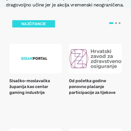
dragovoljno učine jer je akcija vremenski neograničena.
NAJČITANIJE
Sisačko-moslavačka
Od početka godine
B
županija kao centar
ponovno plaćanje
n
gaming industrije
participacije za lijekove
a
o
r
e
k