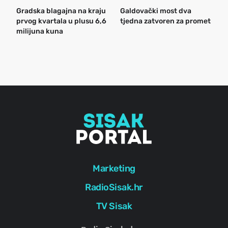
Gradska blagajna na kraju
Galdovački most dva
B
prvog kvartala u plusu 6,6
tjedna zatvoren za promet
n
milijuna kuna
a
o
r
e
g
Marketing
RadioSisak.hr
TV Sisak