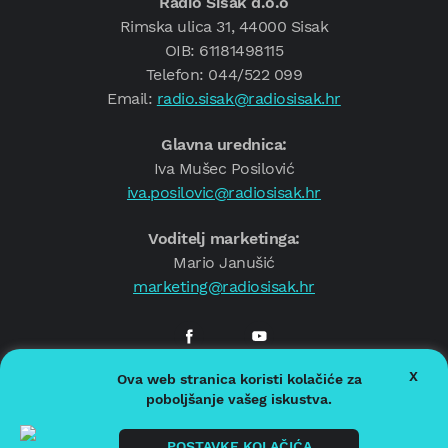
Radio Sisak d.o.o
Rimska ulica 31, 44000 Sisak
OIB: 61181498115
Telefon: 044/522 099
Email:
radio.sisak@radiosisak.hr
Glavna urednica:
Iva Mušec Posilović
iva.posilovic@radiosisak.hr
Voditelj marketinga:
Mario Janušić
marketing@radiosisak.hr
X
Ova web stranica koristi kolačiće za
© 2026.
Radio Sisak
poboljšanje vašeg iskustva.
Politika privatnosti
Politika kolačića
POSTAVKE KOLAČIĆA