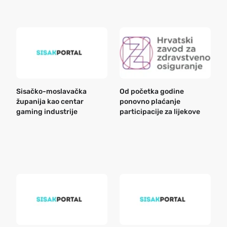
Sisačko-moslavačka
Od početka godine
B
županija kao centar
ponovno plaćanje
n
gaming industrije
participacije za lijekove
a
o
r
e
k