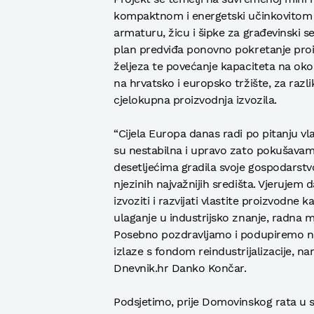
kompaktnom i energetski učinkovitom 
armaturu, žicu i šipke za građevinski s
plan predviđa ponovno pokretanje proi
željeza te povećanje kapaciteta na oko
na hrvatsko i europsko tržište, za ra
cjelokupna proizvodnja izvozila.
“Cijela Europa danas radi po pitanju vla
su nestabilna i upravo zato pokušavam o
desetljećima gradila svoje gospodarstvo 
njezinih najvažnijih središta. Vjerujem
izvoziti i razvijati vlastite proizvodne 
ulaganje u industrijsko znanje, radna
Posebno pozdravljamo i podupiremo na
izlaze s fondom reindustrijalizacije, na
Dnevnik.hr Danko Končar.
Podsjetimo, prije Domovinskog rata u si