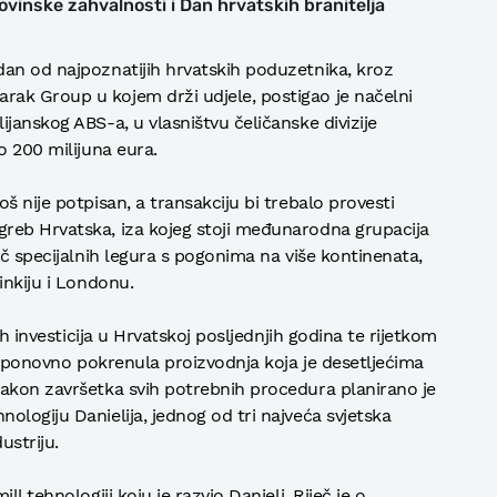
vinske zahvalnosti i Dan hrvatskih branitelja
an od najpoznatijih hrvatskih poduzetnika, kroz
ak Group u kojem drži udjele, postigao je načelni
janskog ABS-a, u vlasništvu čeličanske divizije
o 200 milijuna eura.
š nije potpisan, a transakciju bi trebalo provesti
reb Hrvatska, iza kojeg stoji međunarodna grupacija
ač specijalnih legura s pogonima na više kontinenata,
inkiju i Londonu.
ih investicija u Hrvatskoj posljednjih godina te rijetkom
se ponovno pokrenula proizvodnja koja je desetljećima
Nakon završetka svih potrebnih procedura planirano je
ologiju Danielija, jednog od tri najveća svjetska
striju.
l tehnologiji koju je razvio Danieli. Riječ je o