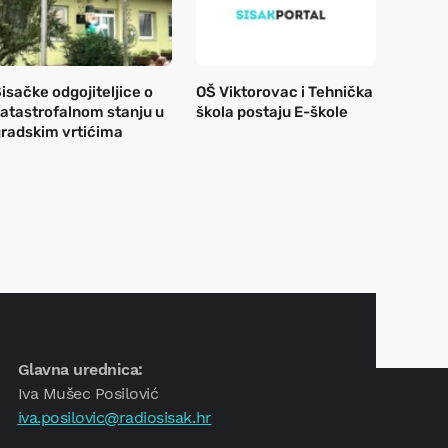
isačke odgojiteljice o
OŠ Viktorovac i Tehnička
atastrofalnom stanju u
škola postaju E-škole
radskim vrtićima
Glavna urednica:
Iva Mušec Posilović
iva.posilovic@radiosisak.hr