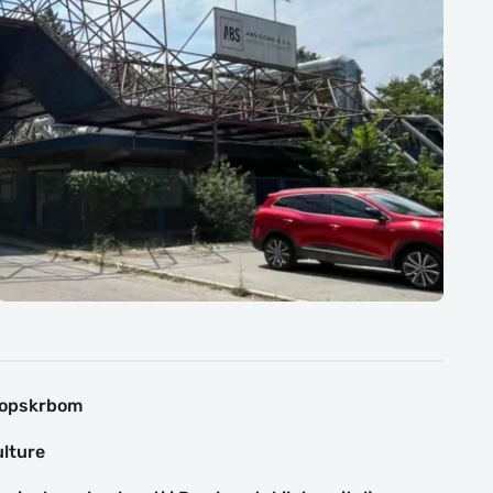
doopskrbom
ulture