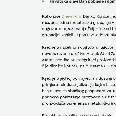
Hrvatska slavi Dan pobjede i domo
Kako piše
Dnevnik.hr
Danko Končar, jed
međunarodnu metaluršku grupaciju Afar
dogovor o preuzimanju Željezare od tali
grupacije Danieli, u poslu vrijednom ok
Riječ je o načelnom dogovoru, ugovor jo
novoosnovano društvo Afarak Steel Zag
Afarak, vertikalno integrirani proizvođ
čije dionice kotiraju na burzama u Hels
Riječ je o jednoj od najvećih industrijsk
primjeru reindustrijalizacije kojim bi 
bila okosnica sisačkog gospodarstva. 
ponovno pokretanje proizvodnje uz tehn
proizvođača opreme za metaluršku indu
Projekt se temelji na suvremenoj mini mil