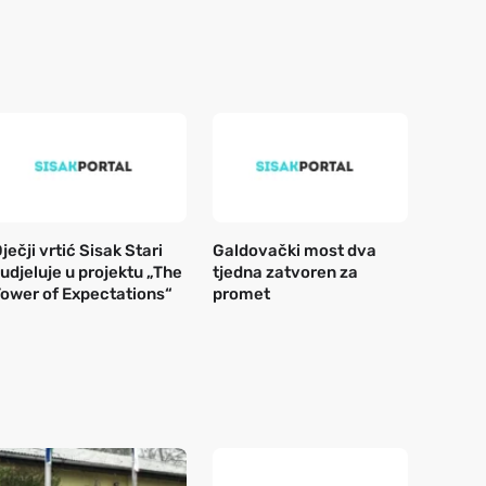
ječji vrtić Sisak Stari
Galdovački most dva
udjeluje u projektu „The
tjedna zatvoren za
ower of Expectations“
promet