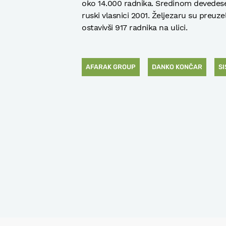
oko 14.000 radnika. Sredinom devedeset
ruski vlasnici 2001. Željezaru su preuze
ostavivši 917 radnika na ulici.
AFARAK GROUP
DANKO KONČAR
SI