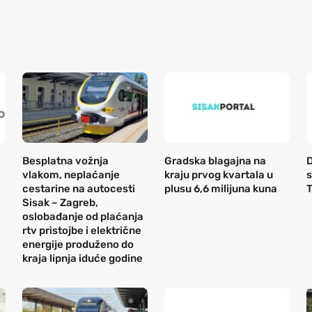
Besplatna vožnja
Gradska blagajna na
D
vlakom, neplaćanje
kraju prvog kvartala u
s
cestarine na autocesti
plusu 6,6 milijuna kuna
T
Sisak – Zagreb,
oslobađanje od plaćanja
rtv pristojbe i električne
energije produženo do
kraja lipnja iduće godine