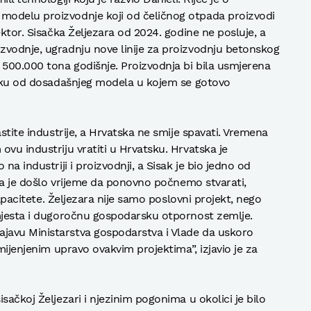
modelu proizvodnje koji od čeličnog otpada proizvodi
ektor. Sisačka Željezara od 2024. godine ne posluje, a
zvodnje, ugradnju nove linije za proizvodnju betonskog
 500.000 tona godišnje. Proizvodnja bi bila usmjerena
zliku od dosadašnjeg modela u kojem se gotovo
stite industrije, a Hrvatska ne smije spavati. Vremena
vu industriju vratiti u Hrvatsku. Hrvatska je
na industriji i proizvodnji, a Sisak je bio jedno od
 da je došlo vrijeme da ponovno počnemo stvarati,
kapacitete. Željezara nije samo poslovni projekt, nego
 mjesta i dugoročnu gospodarsku otpornost zemlje.
javu Ministarstva gospodarstva i Vlade da uskoro
mijenjenim upravo ovakvim projektima”, izjavio je za
sačkoj Željezari i njezinim pogonima u okolici je bilo