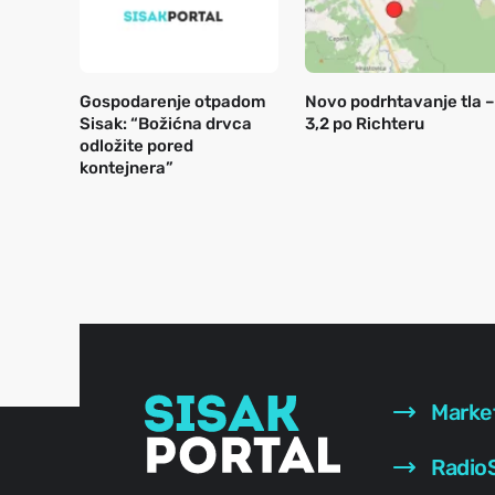
Gospodarenje otpadom
Novo podrhtavanje tla –
Sisak: “Božićna drvca
3,2 po Richteru
odložite pored
kontejnera”
Marke
RadioS