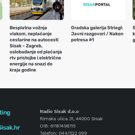
Besplatna vožnja
Gradska galerija Striegl:
S
vlakom, neplaćanje
Javni razgovori / Nakon
k
cestarine na autocesti
potresa #1
g
Sisak – Zagreb,
oslobađanje od plaćanja
rtv pristojbe i električne
energije na snazi do
kraja godine
Radio Sisak d.o.o
ting
Rimska ulica 31, 44000 Sisak
OIB: 61181498115
isak.hr
Telefon: 044/522 099