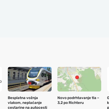
Besplatna vožnja
Novo podrhtavanje tla –
G
vlakom, neplaćanje
3,2 po Richteru
k
cestarine na autocesti
p