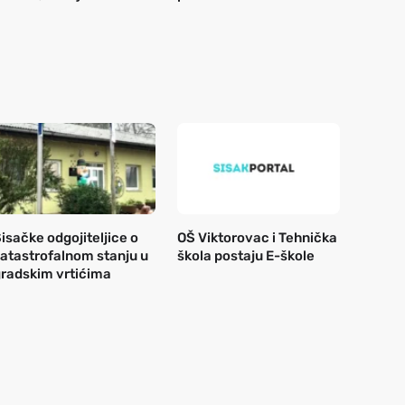
isačke odgojiteljice o
OŠ Viktorovac i Tehnička
atastrofalnom stanju u
škola postaju E-škole
radskim vrtićima