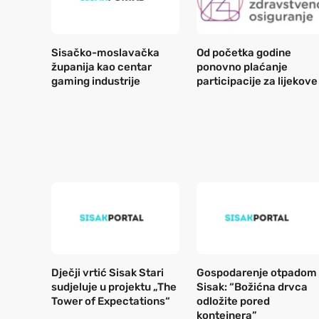
Sisačko-moslavačka
Od početka godine
županija kao centar
ponovno plaćanje
gaming industrije
participacije za lijekove
Dječji vrtić Sisak Stari
Gospodarenje otpadom
sudjeluje u projektu „The
Sisak: “Božićna drvca
Tower of Expectations“
odložite pored
kontejnera”