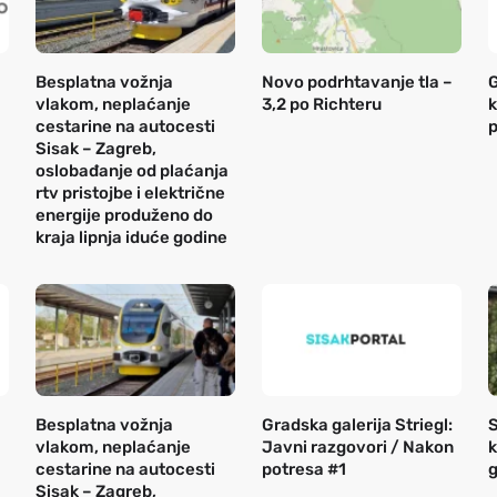
Besplatna vožnja
Novo podrhtavanje tla –
G
vlakom, neplaćanje
3,2 po Richteru
k
cestarine na autocesti
p
Sisak – Zagreb,
oslobađanje od plaćanja
rtv pristojbe i električne
energije produženo do
kraja lipnja iduće godine
Besplatna vožnja
Gradska galerija Striegl:
S
vlakom, neplaćanje
Javni razgovori / Nakon
k
cestarine na autocesti
potresa #1
g
Sisak – Zagreb,