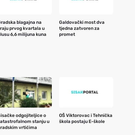
radska blagajna na
Galdovački most dva
raju prvog kvartala u
tjedna zatvoren za
lusu 6,6 milijuna kuna
promet
isačke odgojiteljice o
OŠ Viktorovac i Tehnička
atastrofalnom stanju u
škola postaju E-škole
radskim vrtićima