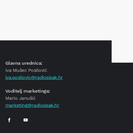
Glavna urednica:
Iva Mušec Posilović
iva.posilovic@radiosisak.hr
Voditelj marketinga:
Mario Janušić
marketing@radiosisak.hr