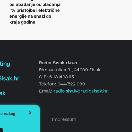
oslobađanje od plaćanja
rtv pristojbe i električne
energije na snazi do
kraja godine
Radio Sisak d.o.o
ting
Rimska ulica 31, 44000 Sisak
OIB: 61181498115
isak.hr
Telefon: 044/522 099
Email:
radio.sisak@radiosisak.hr
ak
X
je vašeg
Politika kolačića
Impressum