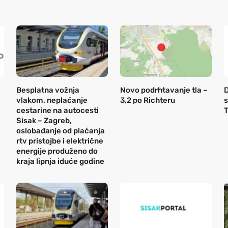
Besplatna vožnja
Novo podrhtavanje tla –
D
vlakom, neplaćanje
3,2 po Richteru
s
cestarine na autocesti
T
Sisak – Zagreb,
oslobađanje od plaćanja
rtv pristojbe i električne
energije produženo do
kraja lipnja iduće godine