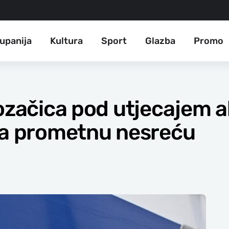
upanija
Kultura
Sport
Glazba
Promo
vozačica pod utjecajem a
la prometnu nesreću