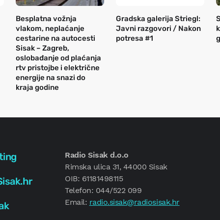
Besplatna vožnja
Gradska galerija Striegl:
S
vlakom, neplaćanje
Javni razgovori / Nakon
k
cestarine na autocesti
potresa #1
g
Sisak – Zagreb,
oslobađanje od plaćanja
rtv pristojbe i električne
energije na snazi do
kraja godine
Radio Sisak d.o.o
ting
Rimska ulica 31, 44000 Sisak
OIB: 61181498115
isak.hr
Telefon: 044/522 099
Email:
radio.sisak@radiosisak.hr
ak