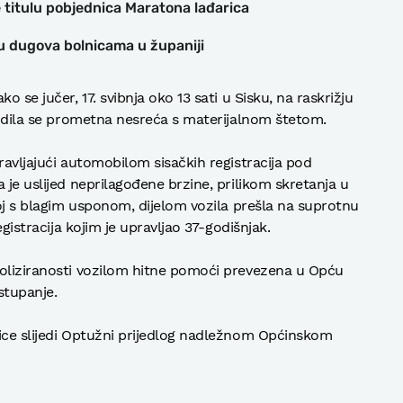
 titulu pobjednica Maratona lađarica
ju dugova bolnicama u županiji
o se jučer, 17. svibnja oko 13 sati u Sisku, na raskrižju
ogodila se prometna nesreća s materijalnom štetom.
ravljajući automobilom sisačkih registracija pod
 je uslijed neprilagođene brzine, prilikom skretanja u
voj s blagim usponom, dijelom vozila prešla na suprotnu
egistracija kojim je upravljao 37-godišnjak.
holiziranosti vozilom hitne pomoći prevezena u Opću
stupanje.
čice slijedi Optužni prijedlog nadležnom Općinskom