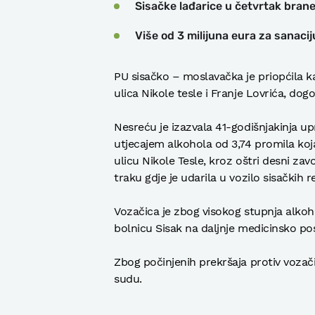
Sisačke lađarice u četvrtak brane
Više od 3 milijuna eura za sanaci
PU sisačko – moslavačka je priopćila kak
ulica Nikole tesle i Franje Lovrića, d
Nesreću je izazvala 41-godišnjakinja up
utjecajem alkohola od 3,74 promila koja
ulicu Nikole Tesle, kroz oštri desni za
traku gdje je udarila u vozilo sisačkih r
Vozačica je zbog visokog stupnja alko
bolnicu Sisak na daljnje medicinsko po
Zbog počinjenih prekršaja protiv voza
sudu.