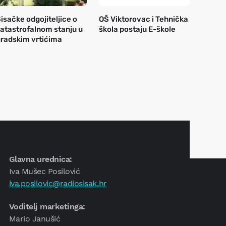
isačke odgojiteljice o
OŠ Viktorovac i Tehnička
atastrofalnom stanju u
škola postaju E-škole
radskim vrtićima
Glavna urednica:
Iva Mušec Posilović
iva.posilovic@radiosisak.hr
Voditelj marketinga:
Mario Janušić