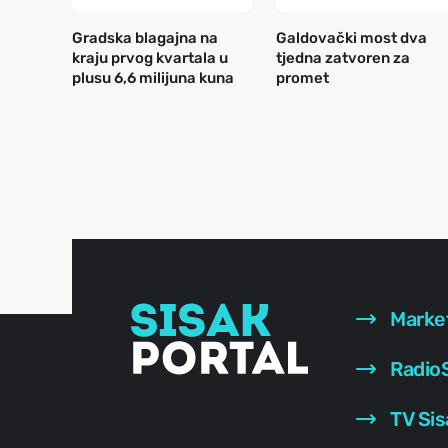
Gradska blagajna na
Galdovački most dva
kraju prvog kvartala u
tjedna zatvoren za
plusu 6,6 milijuna kuna
promet
Marke
RadioS
TV Sis