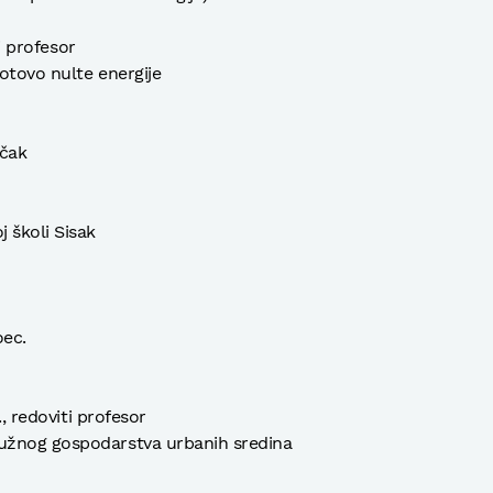
ti profesor
otovo nulte energije
ačak
 školi Sisak
oec.
., redoviti profesor
užnog gospodarstva urbanih sredina