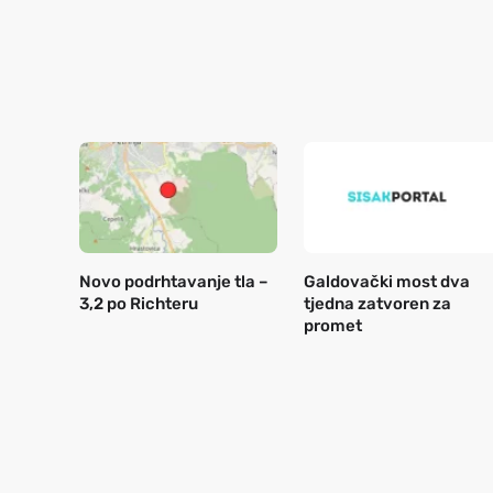
Novo podrhtavanje tla –
Galdovački most dva
3,2 po Richteru
tjedna zatvoren za
promet