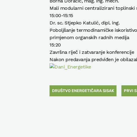
Borna Doračić, mag. ing. mech.
Mali modularni centralizirani toplinski
15:00-15:15
Dr. sc. Stjepko Katulić, dipl. ing.
Poboljšanje termodinamičke iskoristivo
primjenom organskih radnih medija
15:20
Završna riječ i zatvaranje konferencije
Nakon predavanja predviđen je obilaza
DRUŠTVO ENERGETIČARA SISAK
PRVI 