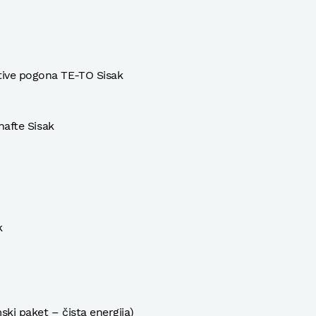
tive pogona TE-TO Sisak
 nafte Sisak
k
ki paket – čista energija)