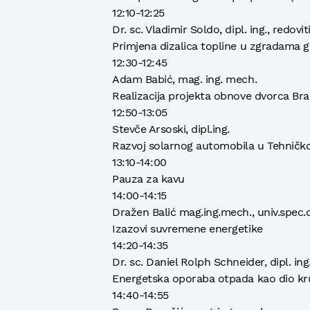
12:10-12:25
Dr. sc. Vladimir Soldo, dipl. ing., redovi
Primjena dizalica topline u zgradama g
12:30-12:45
Adam Babić, mag. ing. mech.
Realizacija projekta obnove dvorca Br
12:50-13:05
Stevče Arsoski, dipl.ing.
Razvoj solarnog automobila u Tehničkoj
13:10-14:00
Pauza za kavu
14:00-14:15
Dražen Balić mag.ing.mech., univ.spec.
Izazovi suvremene energetike
14:20-14:35
Dr. sc. Daniel Rolph Schneider, dipl. ing
Energetska oporaba otpada kao dio kr
14:40-14:55