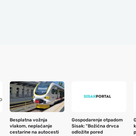
Besplatna vožnja
Gospodarenje otpadom
G
vlakom, neplaćanje
Sisak: “Božićna drvca
k
cestarine na autocesti
odložite pored
p