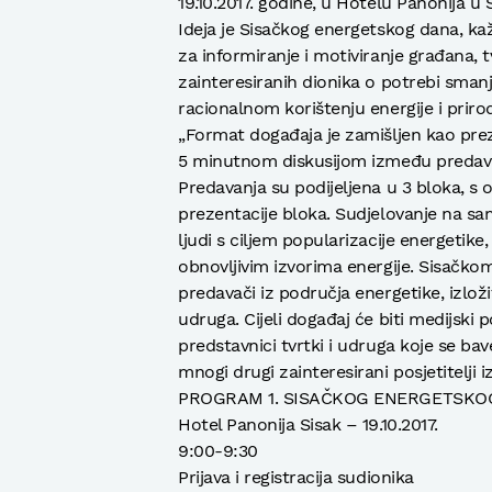
19.10.2017. godine, u Hotelu Panonija u 
Ideja je Sisačkog energetskog dana, kaž
za informiranje i motiviranje građana, tv
zainteresiranih dionika o potrebi smanj
racionalnom korištenju energije i priro
„Format događaja je zamišljen kao prez
5 minutnom diskusijom između predav
Predavanja su podijeljena u 3 bloka, s
prezentacije bloka. Sudjelovanje na sam
ljudi s ciljem popularizacije energetike,
obnovljivim izvorima energije. Sisačk
predavači iz područja energetike, izloži
udruga. Cijeli događaj će biti medijski
predstavnici tvrtki i udruga koje se bav
mnogi drugi zainteresirani posjetitelji iz
PROGRAM 1. SISAČKOG ENERGETSKO
Hotel Panonija Sisak – 19.10.2017.
9:00-9:30
Prijava i registracija sudionika