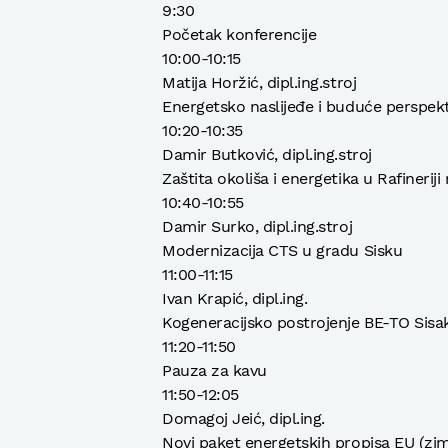
9:30
Početak konferencije
10:00-10:15
Matija Horžić, dipl.ing.stroj
Energetsko naslijeđe i buduće perspek
10:20-10:35
Damir Butković, dipl.ing.stroj
Zaštita okoliša i energetika u Rafineriji
10:40-10:55
Damir Surko, dipl.ing.stroj
Modernizacija CTS u gradu Sisku
11:00-11:15
Ivan Krapić, dipl.ing.
Kogeneracijsko postrojenje BE-TO Sisa
11:20-11:50
Pauza za kavu
11:50-12:05
Domagoj Jeić, dipl.ing.
Novi paket energetskih propisa EU (zims