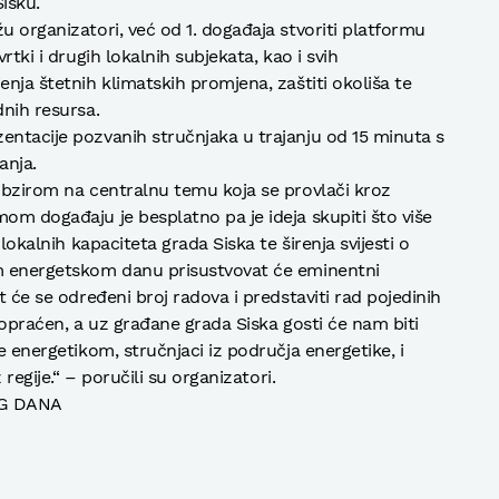
Sisku.
u organizatori, već od 1. događaja stvoriti platformu
rtki i drugih lokalnih subjekata, kao i svih
enja štetnih klimatskih promjena, zaštiti okoliša te
dnih resursa.
entacije pozvanih stručnjaka u trajanju od 15 minuta s
anja.
 obzirom na centralnu temu koja se provlači kroz
om događaju je besplatno pa je ideja skupiti što više
 lokalnih kapaciteta grada Siska te širenja svijesti o
om energetskom danu prisustvovat će eminentni
t će se određeni broj radova i predstaviti rad pojedinih
 popraćen, a uz građane grada Siska gosti će nam biti
e energetikom, stručnjaci iz područja energetike, i
 regije.“ – poručili su organizatori.
G DANA