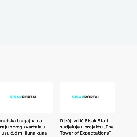
radska blagajna na
Dječji vrtić Sisak Stari
raju prvog kvartala u
sudjeluje u projektu „The
lusu 6,6 milijuna kuna
Tower of Expectations“