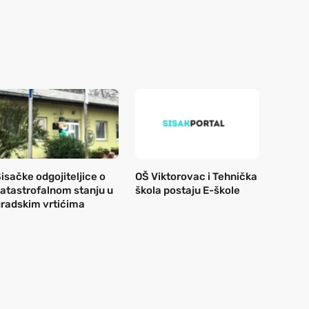
isačke odgojiteljice o
OŠ Viktorovac i Tehnička
atastrofalnom stanju u
škola postaju E-škole
radskim vrtićima