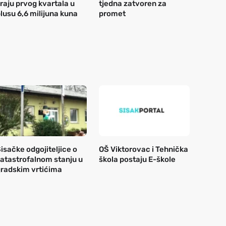
raju prvog kvartala u
tjedna zatvoren za
lusu 6,6 milijuna kuna
promet
isačke odgojiteljice o
OŠ Viktorovac i Tehnička
atastrofalnom stanju u
škola postaju E-škole
radskim vrtićima