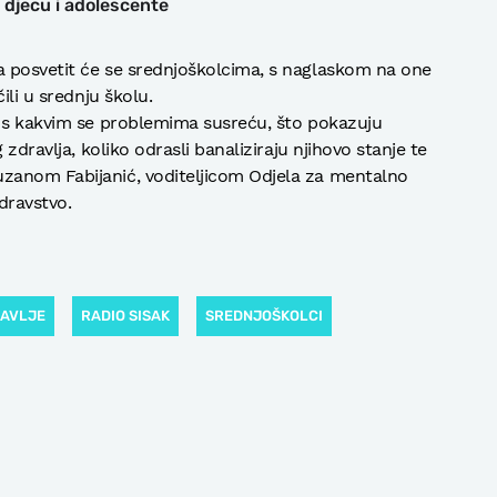
a djecu i adolescente
 posvetit će se srednjoškolcima, s naglaskom na one
ili u srednju školu.
, s kakvim se problemima susreću, što pokazuju
 zdravlja, koliko odrasli banaliziraju njihovo stanje te
zanom Fabijanić, voditeljicom Odjela za mentalno
dravstvo.
AVLJE
RADIO SISAK
SREDNJOŠKOLCI