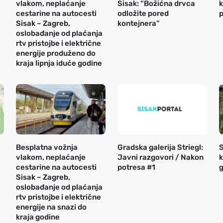
vlakom, neplaćanje
Sisak: “Božićna drvca
k
cestarine na autocesti
odložite pored
p
Sisak – Zagreb,
kontejnera”
oslobađanje od plaćanja
rtv pristojbe i električne
energije produženo do
kraja lipnja iduće godine
Besplatna vožnja
Gradska galerija Striegl:
S
vlakom, neplaćanje
Javni razgovori / Nakon
k
cestarine na autocesti
potresa #1
g
Sisak – Zagreb,
oslobađanje od plaćanja
rtv pristojbe i električne
energije na snazi do
kraja godine