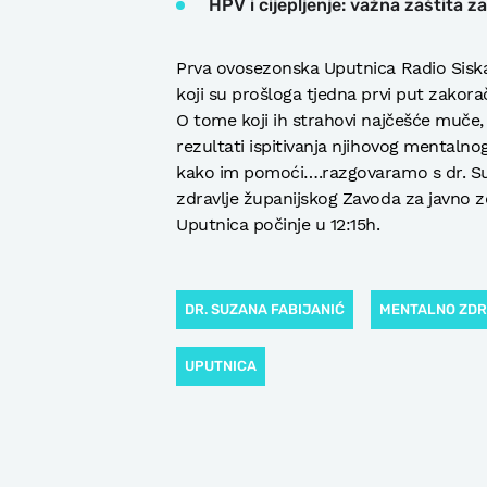
HPV i cijepljenje: važna zaštita z
Prva ovosezonska Uputnica Radio Siska
koji su prošloga tjedna prvi put zakorač
O tome koji ih strahovi najčešće muče
rezultati ispitivanja njihovog mentalnog
kako im pomoći….razgovaramo s dr. Su
zdravlje županijskog Zavoda za javno z
Uputnica počinje u 12:15h.
DR. SUZANA FABIJANIĆ
MENTALNO ZDR
UPUTNICA