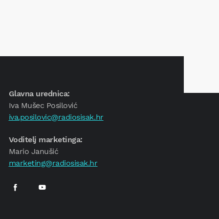
Glavna urednica:
Iva Mušec Posilović
iva.posilovic@radiosisak.hr
Voditelj marketinga:
Mario Janušić
marketing@radiosisak.hr