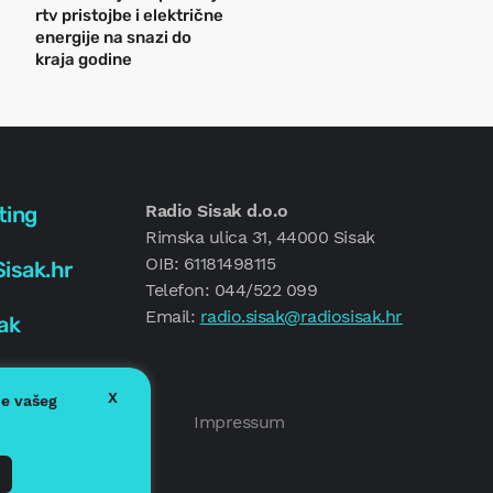
rtv pristojbe i električne
energije na snazi do
kraja godine
Radio Sisak d.o.o
ting
Rimska ulica 31, 44000 Sisak
OIB: 61181498115
isak.hr
Telefon: 044/522 099
Email:
radio.sisak@radiosisak.hr
ak
X
je vašeg
Politika kolačića
Impressum