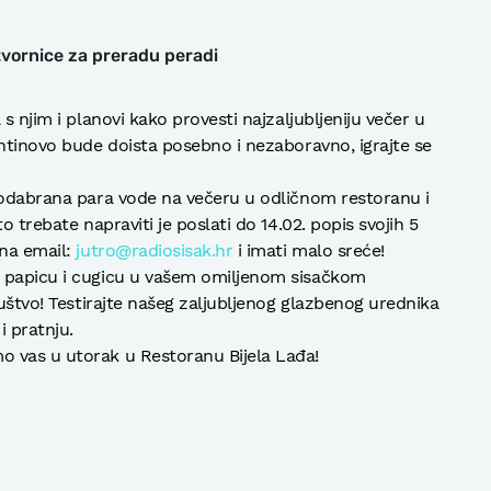
 tvornice za preradu peradi
s njim i planovi kako provesti najzaljubljeniju večer u
entinovo bude doista posebno i nezaboravno, igrajte se
a odabrana para vode na večeru u odličnom restoranu i
o trebate napraviti je poslati do 14.02. popis svojih 5
 na email:
jutro@radiosisak.hr
i imati malo sreće!
u papicu i cugicu u vašem omiljenom sisačkom
ruštvo! Testirajte našeg zaljubljenog glazbenog urednika
i pratnju.
 vas u utorak u Restoranu Bijela Lađa!