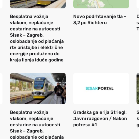
Besplatna vožnja
Novo podrhtavanje tla –
D
vlakom, neplaćanje
3,2 po Richteru
s
cestarine na autocesti
T
Sisak – Zagreb,
oslobađanje od plaćanja
rtv pristojbe i električne
energije produženo do
kraja lipnja iduće godine
Besplatna vožnja
Gradska galerija Striegl:
S
vlakom, neplaćanje
Javni razgovori / Nakon
k
cestarine na autocesti
potresa #1
g
Sisak – Zagreb,
oslobađanje od plaćanja