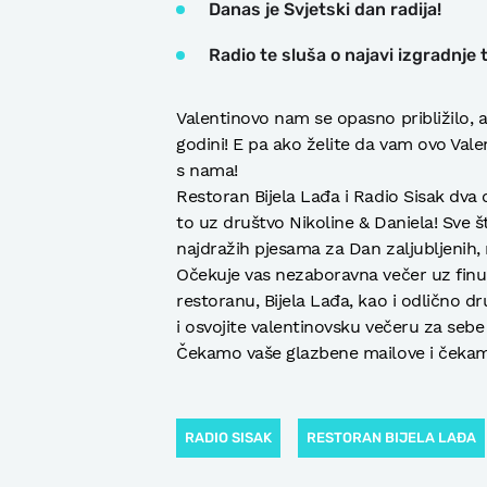
Danas je Svjetski dan radija!
Radio te sluša o najavi izgradnje
Valentinovo nam se opasno približilo, a 
godini! E pa ako želite da vam ovo Val
s nama!
Restoran Bijela Lađa i Radio Sisak dv
to uz društvo Nikoline & Daniela! Sve št
najdražih pjesama za Dan zaljubljenih,
Očekuje vas nezaboravna večer uz fin
restoranu, Bijela Lađa, kao i odlično d
i osvojite valentinovsku večeru za sebe 
Čekamo vaše glazbene mailove i čekamo
RADIO SISAK
RESTORAN BIJELA LAĐA