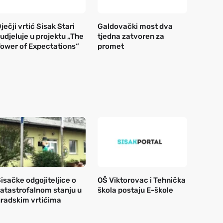
ječji vrtić Sisak Stari
Galdovački most dva
udjeluje u projektu „The
tjedna zatvoren za
ower of Expectations“
promet
isačke odgojiteljice o
OŠ Viktorovac i Tehnička
atastrofalnom stanju u
škola postaju E-škole
radskim vrtićima