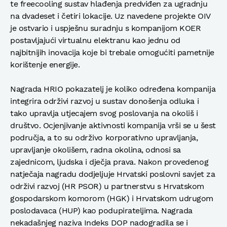
te freecooling sustav hlađenja predviđen za ugradnju
na dvadeset i četiri lokacije. Uz navedene projekte OIV
je ostvario i uspješnu suradnju s kompanijom KOER
postavljajući virtualnu elektranu kao jednu od
najbitnijih inovacija koje bi trebale omogućiti pametnije
korištenje energije.
Nagrada HRIO pokazatelj je koliko određena kompanija
integrira održivi razvoj u sustav donošenja odluka i
tako upravlja utjecajem svog poslovanja na okoliš i
društvo. Ocjenjivanje aktivnosti kompanija vrši se u šest
područja, a to su održivo korporativno upravljanja,
upravljanje okolišem, radna okolina, odnosi sa
zajednicom, ljudska i dječja prava. Nakon provedenog
natječaja nagradu dodjeljuje Hrvatski poslovni savjet za
održivi razvoj (HR PSOR) u partnerstvu s Hrvatskom
gospodarskom komorom (HGK) i Hrvatskom udrugom
poslodavaca (HUP) kao podupirateljima. Nagrada
nekadašnjeg naziva Indeks DOP nadogradila se i