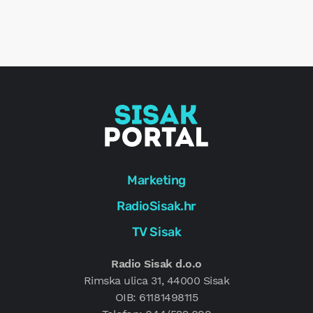
o
r
e
g
Marketing
RadioSisak.hr
TV Sisak
Radio Sisak d.o.o
Rimska ulica 31, 44000 Sisak
OIB: 61181498115