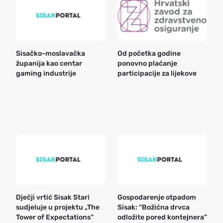
Sisačko-moslavačka
Od početka godine
B
županija kao centar
ponovno plaćanje
n
gaming industrije
participacije za lijekove
a
o
r
e
k
Dječji vrtić Sisak Stari
Gospodarenje otpadom
B
sudjeluje u projektu „The
Sisak: “Božićna drvca
n
Tower of Expectations“
odložite pored kontejnera”
a