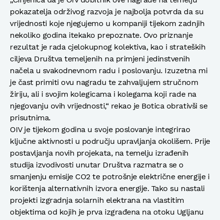
pokazatelja održivog razvoja je najbolja potvrda da su
vrijednosti koje njegujemo u kompaniji tijekom zadnjih
nekoliko godina itekako prepoznate. Ovo priznanje
rezultat je rada cjelokupnog kolektiva, kao i strateških
ciljeva Društva temeljenih na primjeni jedinstvenih
načela u svakodnevnom radu i poslovanju. Izuzetna mi
je čast primiti ovu nagradu te zahvaljujem stručnom
žiriju, ali i svojim kolegicama i kolegama koji rade na
njegovanju ovih vrijednosti,“ rekao je Botica obrativši se
prisutnima.
OIV je tijekom godina u svoje poslovanje integrirao
ključne aktivnosti u području upravljanja okolišem. Prije
postavljanja novih projekata, na temelju izrađenih
studija izvodivosti unutar Društva razmatra se o
smanjenju emisije CO2 te potrošnje električne energije i
korištenja alternativnih izvora energije. Tako su nastali
projekti izgradnja solarnih elektrana na vlastitim
objektima od kojih je prva izgrađena na otoku Ugljanu