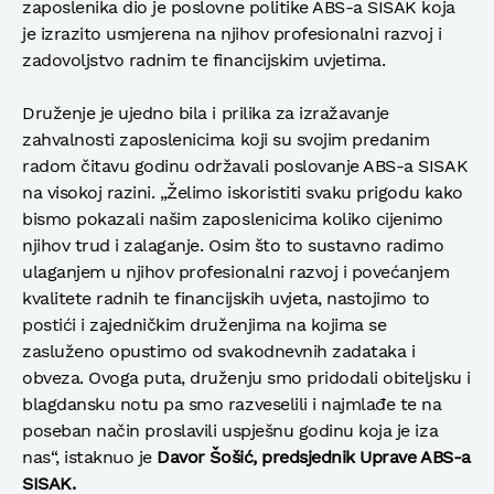
zaposlenika dio je poslovne politike ABS-a SISAK koja
je izrazito usmjerena na njihov profesionalni razvoj i
zadovoljstvo radnim te financijskim uvjetima.
Druženje je ujedno bila i prilika za izražavanje
zahvalnosti zaposlenicima koji su svojim predanim
radom čitavu godinu održavali poslovanje ABS-a SISAK
na visokoj razini. „Želimo iskoristiti svaku prigodu kako
bismo pokazali našim zaposlenicima koliko cijenimo
njihov trud i zalaganje. Osim što to sustavno radimo
ulaganjem u njihov profesionalni razvoj i povećanjem
kvalitete radnih te financijskih uvjeta, nastojimo to
postići i zajedničkim druženjima na kojima se
zasluženo opustimo od svakodnevnih zadataka i
obveza. Ovoga puta, druženju smo pridodali obiteljsku i
blagdansku notu pa smo razveselili i najmlađe te na
poseban način proslavili uspješnu godinu koja je iza
nas“, istaknuo je
Davor Šošić, predsjednik Uprave ABS-a
SISAK.