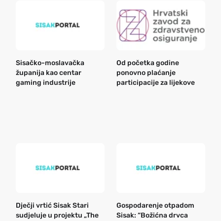
Sisačko-moslavačka
Od početka godine
B
županija kao centar
ponovno plaćanje
n
gaming industrije
participacije za lijekove
a
o
r
e
k
Dječji vrtić Sisak Stari
Gospodarenje otpadom
B
sudjeluje u projektu „The
Sisak: “Božićna drvca
n