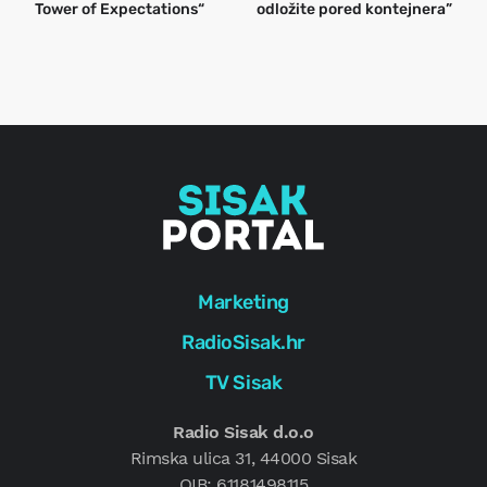
Tower of Expectations“
odložite pored kontejnera”
a
o
r
e
g
Marketing
RadioSisak.hr
TV Sisak
Radio Sisak d.o.o
Rimska ulica 31, 44000 Sisak
OIB: 61181498115