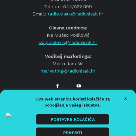
Telefon: 044/522 099
Email:
radio.sisak@radiosisak.hr
Glavna urednica:
Iva Mušec Posilović
iva.posilovic@radiosisak.hr
Voditelj marketinga:
Mario Janušić
marketing@radiosisak.hr
X
Ova web stranica koristi kolačiće za
© 2026.
Radio Sisak
poboljšanje vašeg iskustva.
Politika privatnosti
Politika kolačića
POSTAVKE KOLAČIĆA
Impressum
PRIHVATI