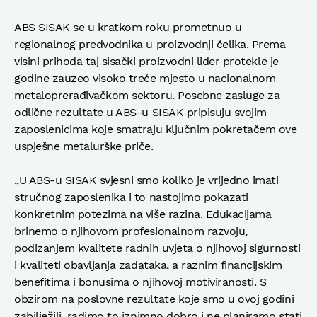
ABS SISAK se u kratkom roku prometnuo u
regionalnog predvodnika u proizvodnji čelika. Prema
visini prihoda taj sisački proizvodni lider protekle je
godine zauzeo visoko treće mjesto u nacionalnom
metaloprerađivačkom sektoru. Posebne zasluge za
odlične rezultate u ABS-u SISAK pripisuju svojim
zaposlenicima koje smatraju ključnim pokretačem ove
uspješne metalurške priče.
„U ABS-u SISAK svjesni smo koliko je vrijedno imati
stručnog zaposlenika i to nastojimo pokazati
konkretnim potezima na više razina. Edukacijama
brinemo o njihovom profesionalnom razvoju,
podizanjem kvalitete radnih uvjeta o njihovoj sigurnosti
i kvaliteti obavljanja zadataka, a raznim financijskim
benefitima i bonusima o njihovoj motiviranosti. S
obzirom na poslovne rezultate koje smo u ovoj godini
zabilježili, radimo to iznimno dobro i ne planiramo stati