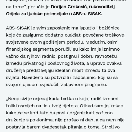
na tome“, poručio je
Dorijan Crnković, rukovoditelj
Odjela za ljudske potencijale u ABS-u SISAK.
ABS-SISAK je svim zaposlenicima isplatio i božićnice
koje će zasigurno dodatno olakšati povećane troškove
svojstvene ovom godišnjem periodu. Međutim, osim
financijskog segmenta poručili su kako im je iznimno
važno da njihovi radnici postignu i dobru ravnotežu
između privatnog i poslovnog života, a upravo ovakva
druženja predstavljaju idealan most između ta dva
svijeta. Navedeno su potvrdili i zaposlenici koji su sa
svojom djecom svjedočili zabavnom programu.
„Neopisivi je osjećaj kada tvrtka u kojoj radiš izmami
toliki osmijeh na licu tvog djeteta. Otkad sam joj rekao
kako će se kod tate na poslu organizirati božićno
druženje s poklonima, nije prošao ni dan, a da nam nije
postavila barem dvadesetak pitanja o tome. Strpljivo