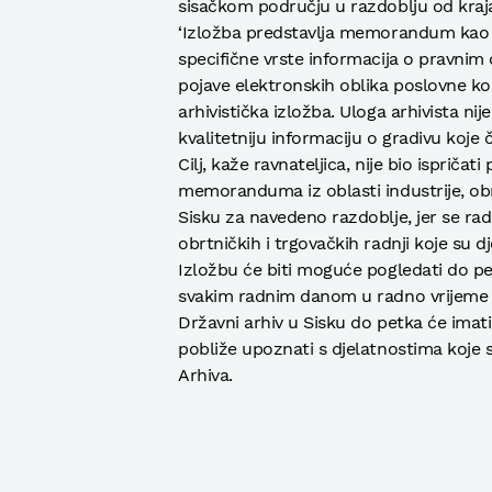
sisačkom području u razdoblju od kraja 
‘Izložba predstavlja memorandum kao p
specifične vrste informacija o pravni
pojave elektronskih oblika poslovne kom
arhivistička izložba. Uloga arhivista ni
kvalitetniju informaciju o gradivu koje č
Cilj, kaže ravnateljica, nije bio ispriča
memoranduma iz oblasti industrije, obrt
Sisku za navedeno razdoblje, jer se ra
obrtničkih i trgovačkih radnji koje su 
Izložbu će biti moguće pogledati do pe
svakim radnim danom u radno vrijeme 
Državni arhiv u Sisku do petka će imati 
pobliže upoznati s djelatnostima koje se 
Arhiva.