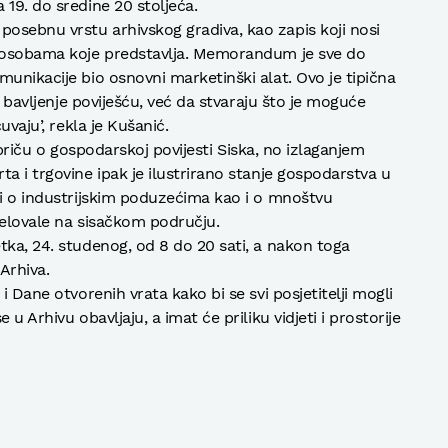
19. do sredine 20 stoljeća.
osebnu vrstu arhivskog gradiva, kao zapis koji nosi
m osobama koje predstavlja. Memorandum je sve do
unikacije bio osnovni marketinški alat. Ovo je tipična
je bavljenje poviješću, već da stvaraju što je moguće
uvaju’, rekla je Kušanić.
ti priču o gospodarskoj povijesti Siska, no izlaganjem
a i trgovine ipak je ilustrirano stanje gospodarstva u
di o industrijskim poduzećima kao i o mnoštvu
djelovale na sisačkom području.
tka, 24. studenog, od 8 do 20 sati, a nakon toga
Arhiva.
i Dane otvorenih vrata kako bi se svi posjetitelji mogli
u Arhivu obavljaju, a imat će priliku vidjeti i prostorije