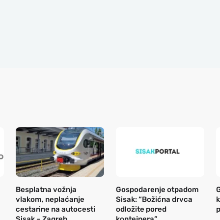
Besplatna vožnja
Gospodarenje otpadom
G
vlakom, neplaćanje
Sisak: “Božićna drvca
k
cestarine na autocesti
odložite pored
p
Sisak – Zagreb,
kontejnera”