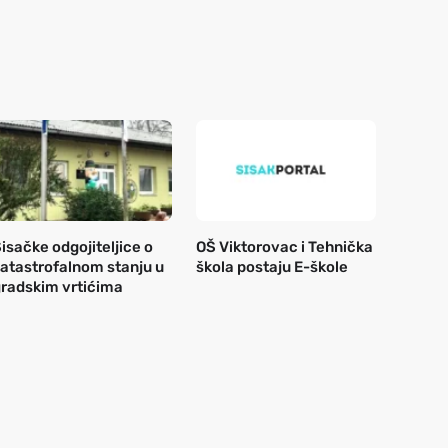
isačke odgojiteljice o
OŠ Viktorovac i Tehnička
atastrofalnom stanju u
škola postaju E-škole
radskim vrtićima