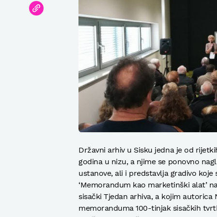
Državni arhiv u Sisku jedna je od rijetk
godina u nizu, a njime se ponovno nag
ustanove, ali i predstavlja gradivo koje
‘Memorandum kao marketinški alat’ naz
sisački Tjedan arhiva, a kojim autorica 
memoranduma 100-tinjak sisačkih tvrtki