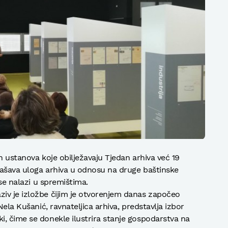
ih ustanova koje obilježavaju Tjedan arhiva već 19
lašava uloga arhiva u odnosu na druge baštinske
 se nalazi u spremištima.
iv je izložbe čijim je otvorenjem danas započeo
Nela Kušanić, ravnateljica arhiva, predstavlja izbor
, čime se donekle ilustrira stanje gospodarstva na