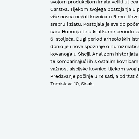
svojom produkcijom imala veliki utjec
Carstva. Tijekom svojega postojanja u p
više novca negoli kovnica u Rimu. Kovni
srebru i zlatu. Postojala je sve do poč
cara Honorija te u kratkome periodu za
6. stoljeća. Dugi period arheoloških is
donio je i nove spoznaje o numizmatičk
kovanoga u Sisciji. Analizom historijata
te komparirajući ih s ostalim kovnicama
važnost siscijske kovnice tijekom svog 
Predavanje počinje u 19 sati, a održat 
Tomislava 10, Sisak.