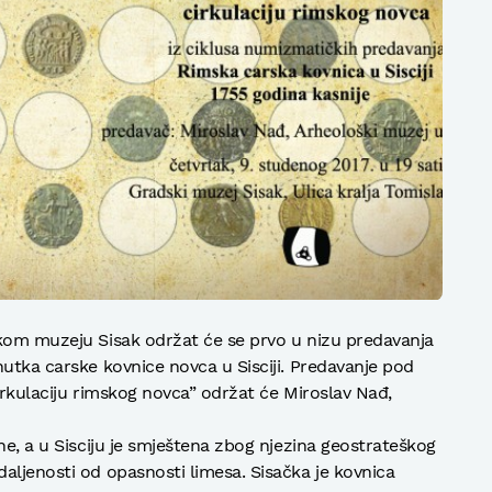
skom muzeju Sisak održat će se prvo u nizu predavanja
nutka carske kovnice novca u Sisciji. Predavanje pod
irkulaciju rimskog novca” održat će Miroslav Nađ,
ne, a u Sisciju je smještena zbog njezina geostrateškog
aljenosti od opasnosti limesa. Sisačka je kovnica