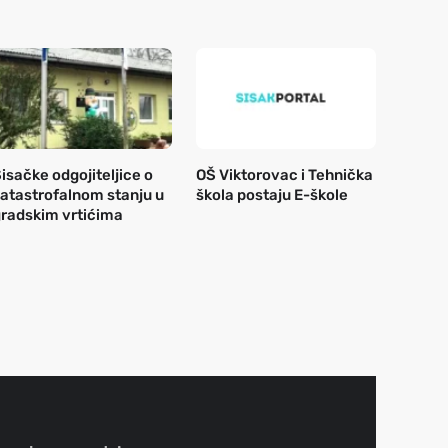
isačke odgojiteljice o
OŠ Viktorovac i Tehnička
atastrofalnom stanju u
škola postaju E-škole
radskim vrtićima