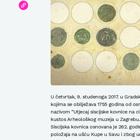
U četvrtak, 9. studenoga 2017. u Grad
kojima se obilježava 1755 godina od os
nazivom ”Utjecaj siscijske kovnice na c
kustos Arheološkog muzeja u Zagrebu.
Siscijska kovnica osnovana je 262. godi
položaja na ušću Kupe u Savu i zbog ud