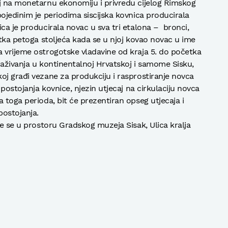
aj na monetarnu ekonomiju i privredu cijelog Rimskog
ojedinim je periodima siscijska kovnica producirala
ca je producirala novac u sva tri etalona – bronci,
etka petoga stoljeća kada se u njoj kovao novac u ime
 vrijeme ostrogotske vladavine od kraja 5. do početka
traživanja u kontinentalnoj Hrvatskoj i samome Sisku,
oj građi vezane za produkciju i rasprostiranje novca
 postojanja kovnice, njezin utjecaj na cirkulaciju novca
 toga perioda, bit će prezentiran opseg utjecaja i
postojanja.
će se u prostoru Gradskog muzeja Sisak, Ulica kralja