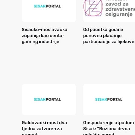
Sisačko-moslavačka
Od početka godine
županija kao centar
ponovno plaćanje
gaming industrije
participacije za lijekove
Galdovački most dva
Gospodarenje otpadom
tjedna zatvoren za
Sisak: “Božićna drvca
promet
odložite pored