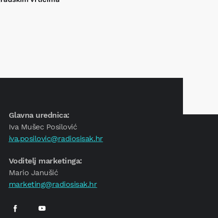
Glavna urednica:
Iva Mušec Posilović
iva.posilovic@radiosisak.hr
Voditelj marketinga:
Mario Janušić
marketing@radiosisak.hr