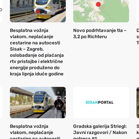
Besplatna vožnja
Novo podrhtavanje tla –
D
vlakom, neplaćanje
3,2 po Richteru
s
cestarine na autocesti
T
Sisak – Zagreb,
oslobađanje od plaćanja
rtv pristojbe i električne
energije produženo do
kraja lipnja iduće godine
Besplatna vožnja
Gradska galerija Striegl:
S
vlakom, neplaćanje
Javni razgovori / Nakon
k
cestarine na autocesti
potresa #1
g