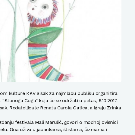
Dom kulture KKV Sisak za najmlađu publiku organizira
 “Stonoga Goga” koja će se održati u petak, 6.10.2017.
sak. Redateljica je Renata Carola Gatica, a igraju Zrinka
danju festivala Mali Marulić, govori o modnoj ovisnici
pelu. Ona uživa u japankama, štiklama, čizmama i