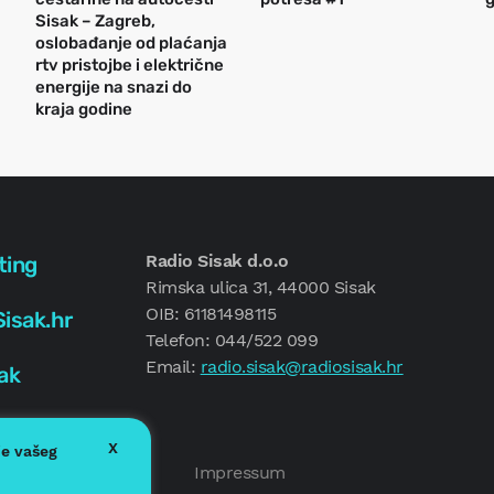
Sisak – Zagreb,
oslobađanje od plaćanja
rtv pristojbe i električne
energije na snazi do
kraja godine
Radio Sisak d.o.o
ting
Rimska ulica 31, 44000 Sisak
OIB: 61181498115
isak.hr
Telefon: 044/522 099
Email:
radio.sisak@radiosisak.hr
ak
X
je vašeg
Politika kolačića
Impressum