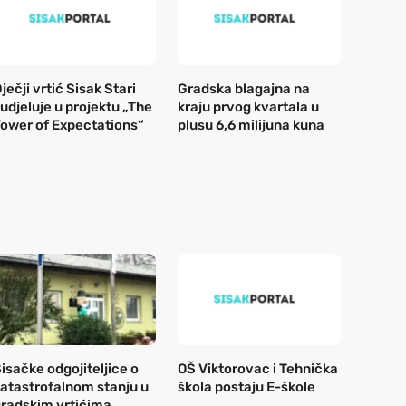
ječji vrtić Sisak Stari
Gradska blagajna na
udjeluje u projektu „The
kraju prvog kvartala u
ower of Expectations“
plusu 6,6 milijuna kuna
isačke odgojiteljice o
OŠ Viktorovac i Tehnička
atastrofalnom stanju u
škola postaju E-škole
radskim vrtićima