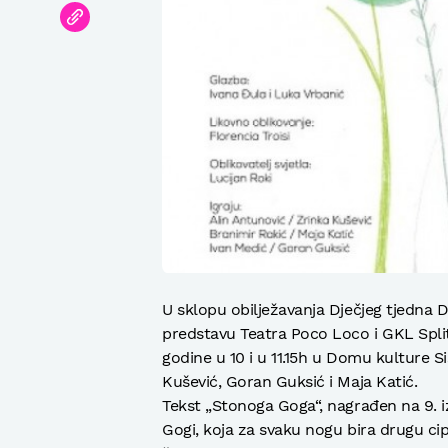
U sklopu obilježavanja Dječjeg tjedna 
predstavu Teatra Poco Loco i GKL Split
godine u 10 i u 11.15h u Domu kulture Si
Kušević, Goran Guksić i Maja Katić.
Tekst „Stonoga Goga“, nagrađen na 9. iz
Gogi, koja za svaku nogu bira drugu ci