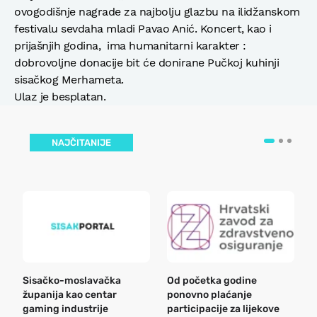
ovogodišnje nagrade za najbolju glazbu na ilidžanskom
festivalu sevdaha mladi Pavao Anić. Koncert, kao i
prijašnjih godina, ima humanitarni karakter :
dobrovoljne donacije bit će donirane Pučkoj kuhinji
sisačkog Merhameta.
Ulaz je besplatan.
NAJČITANIJE
Sisačko-moslavačka
Od početka godine
B
županija kao centar
ponovno plaćanje
n
gaming industrije
participacije za lijekove
a