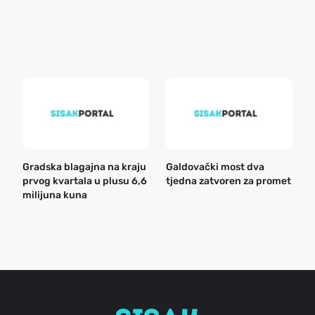
o
r
e
k
Gradska blagajna na kraju
Galdovački most dva
B
prvog kvartala u plusu 6,6
tjedna zatvoren za promet
n
milijuna kuna
a
o
r
e
g