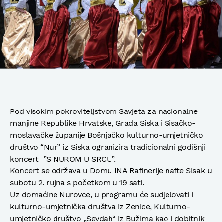
Pod visokim pokroviteljstvom Savjeta za nacionalne
manjine Republike Hrvatske, Grada Siska i Sisačko-
moslavačke županije Bošnjačko kulturno-umjetničko
društvo “Nur” iz Siska ogranizira tradicionalni godišnji
koncert ”S NUROM U SRCU”.
Koncert se održava u Domu INA Rafinerije nafte Sisak u
subotu 2. rujna s početkom u 19 sati.
Uz domaćine Nurovce, u programu će sudjelovati i
kulturno-umjetnička društva iz Zenice, Kulturno-
umjetničko društvo „Sevdah“ iz Bužima kao i dobitnik