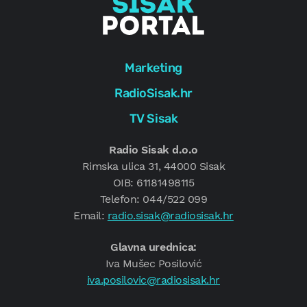
Marketing
RadioSisak.hr
TV Sisak
Radio Sisak d.o.o
Rimska ulica 31, 44000 Sisak
OIB: 61181498115
Telefon: 044/522 099
Email:
radio.sisak@radiosisak.hr
Glavna urednica:
Iva Mušec Posilović
iva.posilovic@radiosisak.hr