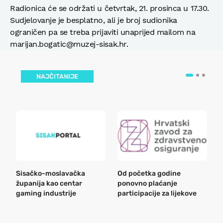
Radionica će se održati u četvrtak, 21. prosinca u 17.30.
Sudjelovanje je besplatno, ali je broj sudionika
ograničen pa se treba prijaviti unaprijed mailom na
marijan.bogatic@muzej-sisak.hr.
NAJČITANIJE
Sisačko-moslavačka
Od početka godine
B
županija kao centar
ponovno plaćanje
n
gaming industrije
participacije za lijekove
a
o
r