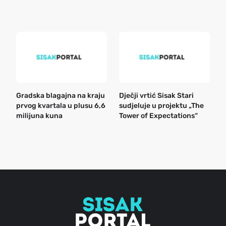
e
k
Gradska blagajna na kraju
Dječji vrtić Sisak Stari
B
prvog kvartala u plusu 6,6
sudjeluje u projektu „The
n
milijuna kuna
Tower of Expectations“
a
o
r
e
g