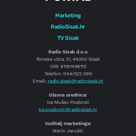
Marketing
RadioSisak.hr
TV Sisak
Radio Sisak d.o.o
Rimska ulica 31, 44000 Sisak
OIB: 61181498115
Telefon: 044/522 099
Email:
radio.sisak@radiosisak.hr
Glavna urednica:
Iva Mušec Posilović
iva.posilovic@radiosisak.hr
Voditelj marketinga:
Mario Janušić