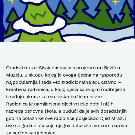
Gradski muzej Sisak nastavlja s programom Božić u
Muzeju, u sklopu kojeg je ovoga tjedna na rasporedu
najpopularnija i sada već tradicionalna edukativno –
kreativna radionica, u kojoj djeca sa svojim roditeljima
izrađuju ukrase za muzejsko božićno drvce.
Radionica je namijenjena djeci vrtićke dobi i nižih
razreda osnovne škole, a budući da je svih dosadašnjih
godina polaznike ove radionice posjećivao Djed Mraz, i
ove se godine očekuje njegov dolazak s vrećom darova
za sudionike radionice.