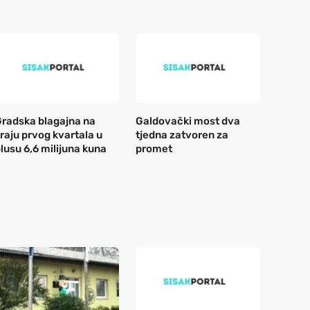
radska blagajna na
Galdovački most dva
raju prvog kvartala u
tjedna zatvoren za
lusu 6,6 milijuna kuna
promet