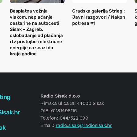
Besplatna vožnja
Gradska galerija Striegl:
S
vlakom, neplaćanje
Javni razgovori / Nakon
k
cestarine na autocesti
potresa #1
g
Sisak – Zagreb,
oslobađanje od plaćanja
rtv pristojbe i električne
energije na snazi do
kraja godine
Radio Sisak d.o.o
ting
Rimska ulica 31, 44000 Sisak
OIB: 61181498115
isak.hr
Telefon: 044/522 099
Email:
radio.sisak@radiosisak.hr
ak