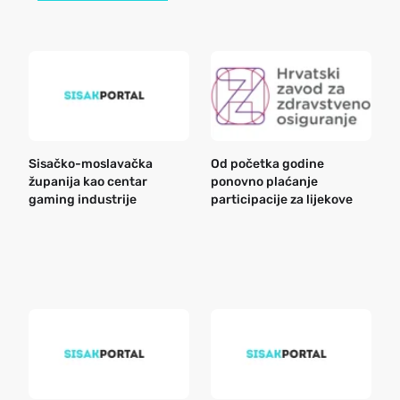
Sisačko-moslavačka
Od početka godine
B
županija kao centar
ponovno plaćanje
n
gaming industrije
participacije za lijekove
a
o
r
e
k