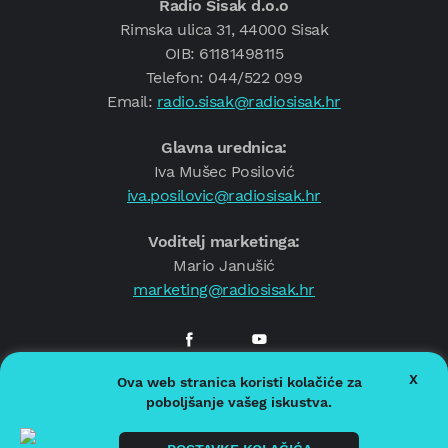
Radio Sisak d.o.o
Rimska ulica 31, 44000 Sisak
OIB: 61181498115
Telefon: 044/522 099
Email:
radio.sisak@radiosisak.hr
Glavna urednica:
Iva Mušec Posilović
iva.posilovic@radiosisak.hr
Voditelj marketinga:
Mario Janušić
marketing@radiosisak.hr
X
Ova web stranica koristi kolačiće za
© 2026.
Radio Sisak
poboljšanje vašeg iskustva.
Politika privatnosti
Politika kolačića