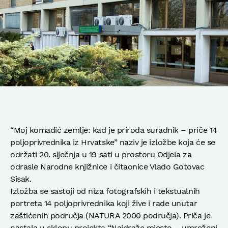
“Moj komadić zemlje: kad je priroda suradnik – priče 14
poljoprivrednika iz Hrvatske” naziv je izložbe koja će se
održati 20. siječnja u 19 sati u prostoru Odjela za
odrasle Narodne knjižnice i čitaonice Vlado Gotovac
Sisak.
Izložba se sastoji od niza fotografskih i tekstualnih
portreta 14 poljoprivrednika koji žive i rade unutar
zaštićenih područja (NATURA 2000 područja). Priča je
nastala u sklopu projekta “Najdraže mjesto – umreženi