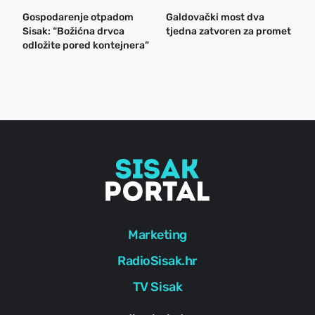
Gospodarenje otpadom
Galdovački most dva
B
Sisak: “Božićna drvca
tjedna zatvoren za promet
n
odložite pored kontejnera”
a
o
r
e
g
Marketing
RadioSisak.hr
TV Sisak