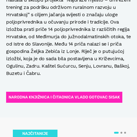
trening za podršku održivom ruralnom razvoju u
Hrvatskoj” s ciljem jačanja svijesti o značaju uloge
poljoprivrednika u očuvanju prirode i tradicije. Ova
izložba prati priče 14 poljoprivrednika iz različitih regija
Hrvatske, od Međimurja do južnodalmatinskih otoka, te
od Istre do Slavonije. Među 14 priča nalazi se i priča
gospodina Željka Zebića iz Lonje. Riječ je o putujućoj
izložbi, koja je do sada bila postavljena u Križevcima,
Ogulinu, Zadru. Kaštel Sućurcu, Senju, Lovranu, Baškoj,
Buzetu i Čabru.
NARODNA KNJIŽNICA I ČITAONICA VLADO GOTOVAC SISAK
NAJČITANIJE